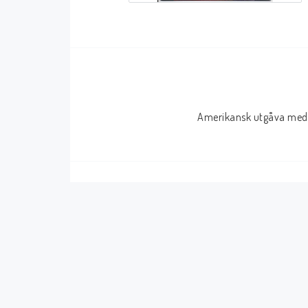
Serier Sverige
Serier USA
Album
GN/TP/HC
Buster
Charlton
Amerikansk utgåva med 
Disney
Dark Horse
Fantomen
Dell
Klassiker
Dynamite
Knasen
Fantagraphics
Seriemagasinet
IDW
Superhjältar
MANGA
Tillbehör Serier
Tokyopop
Vuxenserier
Wildstorm
Western
Tillbehör Serier