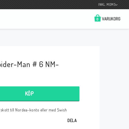
INKL. MOMS
VARUKORG
0
Butik på Tradera.com
Kontaktformulär
pider-Man # 6 NM-
__________________________________________________________________
Betala enkelt i förskott till konto i Nordea
eller med Swish.
KÖP
örskott till Nordea-konto eller med Swish
r
DELA
 Spelkort