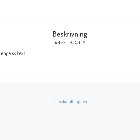
Tillbehör Serier
Tidskrifter
Beskrivning
Archie
Art.nr: LB-A-019
CrossGen
engelsk text.
DC
DISNEY
Eclipse
Gold Key
Image
Tillbaka till toppen
Marvel
Viz
Övriga Förlag