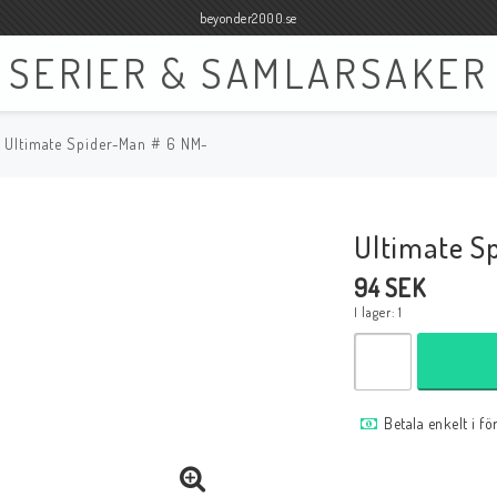
beyonder2000.se
SERIER & SAMLARSAKER
Ultimate Spider-Man # 6 NM-
Böcker
Film
Böcker Engelska
Blu-ray
Ultimate S
Böcker Svenska
DVD
94 SEK
I lager: 1
Samlar- och Spelkort
Samlartillbehör
Betala enkelt i f
Tillbehör Samlar- och Spelkort
Tillbehör Mynt & Sedla
Tillbehör Samlar- och