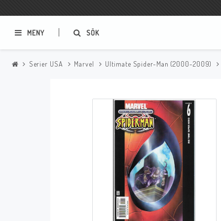
MENY
SÖK
Serier USA
Marvel
Ultimate Spider-Man (2000-2009)
Samlar- och Spelkort
Serier
Magic The Gathering
Sverige
USA Baknummer
USA Ny Import
Tillbehör
Musik
Mynt och Sedlar
CD
Mynt Sverige
Mynt Övriga Världen