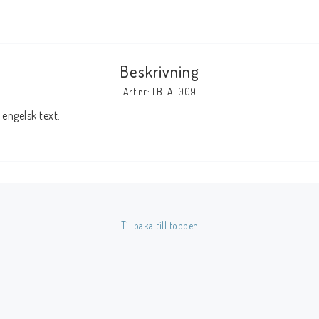
Tillbehör Serier
Tidskrifter
Beskrivning
Archie
Art.nr: LB-A-009
CrossGen
engelsk text.
DC
DISNEY
Eclipse
Gold Key
Image
Tillbaka till toppen
Marvel
Viz
Övriga Förlag