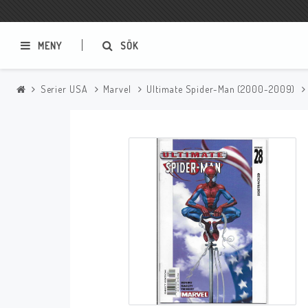
MENY
SÖK
Serier USA
Marvel
Ultimate Spider-Man (2000-2009)
Samlar- och Spelkort
Serier
Magic The Gathering
Sverige
USA Baknummer
USA Ny Import
Tillbehör
Musik
Mynt och Sedlar
CD
Mynt Sverige
Mynt Övriga Världen