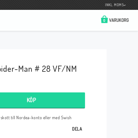
INKL. MOMS
VARUKORG
0
Butik på Tradera.com
Kontaktformulär
pider-Man # 28 VF/NM
__________________________________________________________________
Betala enkelt i förskott till konto i Nordea
eller med Swish.
KÖP
örskott till Nordea-konto eller med Swish
r
DELA
 Spelkort