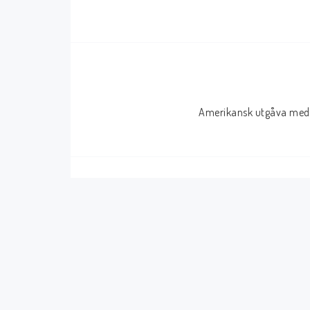
Serier Sverige
Serier USA
Album
GN/TP/HC
Buster
Charlton
Amerikansk utgåva med 
Disney
Dark Horse
Fantomen
Dell
Klassiker
Dynamite
Knasen
Fantagraphics
Seriemagasinet
IDW
Superhjältar
MANGA
Tillbehör Serier
Tokyopop
Vuxenserier
Wildstorm
Western
Tillbehör Serier