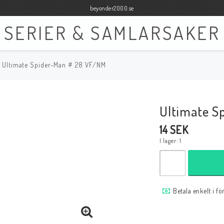
beyonder2000.se
SERIER & SAMLARSAKER
Ultimate Spider-Man # 28 VF/NM
Böcker
Film
Böcker Engelska
Blu-ray
Ultimate S
Böcker Svenska
DVD
14 SEK
I lager: 1
Samlar- och Spelkort
Samlartillbehör
Betala enkelt i f
Tillbehör Samlar- och Spelkort
Tillbehör Mynt & Sedla
Tillbehör Samlar- och