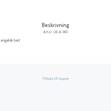
Tillbehör Serier
Tidskrifter
Beskrivning
Archie
Art.nr: LB-A-061
CrossGen
engelsk text.
DC
DISNEY
Eclipse
Gold Key
Image
Tillbaka till toppen
Marvel
Viz
Övriga Förlag