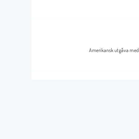
Serier Sverige
Serier USA
Album
GN/TP/HC
Buster
Charlton
Amerikansk utgåva med 
Disney
Dark Horse
Fantomen
Dell
Klassiker
Dynamite
Knasen
Fantagraphics
Seriemagasinet
IDW
Superhjältar
MANGA
Tillbehör Serier
Tokyopop
Vuxenserier
Wildstorm
Western
Tillbehör Serier