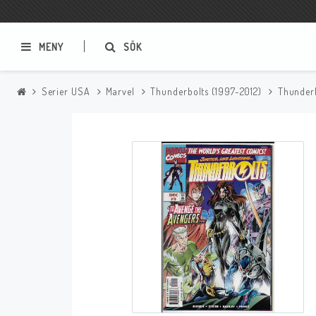
MENY
SÖK
Serier USA
Marvel
Thunderbolts (1997-2012)
Thunder
Samlar- och Spelkort
Serier
Magic The Gathering
Sverige
USA Baknummer
USA Ny Import
Tillbehör
Musik
Mynt och Sedlar
CD
Mynt Sverige
Mynt Övriga Världen