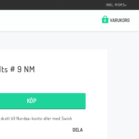
INKL. MOMS
VARUKORG
0
Butik på Tradera.com
Kontaktformulär
ts # 9 NM
__________________________________________________________________
Betala enkelt i förskott till konto i Nordea
eller med Swish.
KÖP
örskott till Nordea-konto eller med Swish
r
DELA
 Spelkort