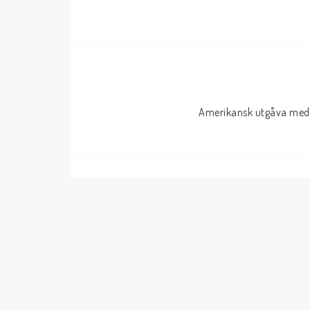
Serier Sverige
Serier USA
Album
GN/TP/HC
Buster
Charlton
Amerikansk utgåva med 
Disney
Dark Horse
Fantomen
Dell
Klassiker
Dynamite
Knasen
Fantagraphics
Seriemagasinet
IDW
Superhjältar
MANGA
Tillbehör Serier
Tokyopop
Vuxenserier
Wildstorm
Western
Tillbehör Serier