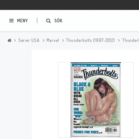
MENY
SÖK
Serier USA
Marvel
Thunderbolts (1997-2012)
Thunder
Samlar- och Spelkort
Serier
Magic The Gathering
Sverige
USA Baknummer
USA Ny Import
Tillbehör
Musik
Mynt och Sedlar
CD
Mynt Sverige
Mynt Övriga Världen