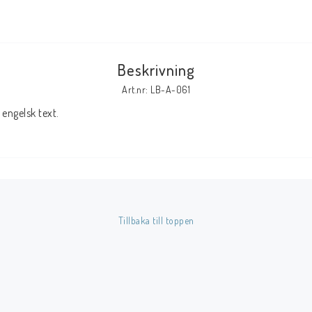
Tillbehör Serier
Tidskrifter
Beskrivning
Archie
Art.nr: LB-A-061
CrossGen
engelsk text.
DC
DISNEY
Eclipse
Gold Key
Image
Tillbaka till toppen
Marvel
Viz
Övriga Förlag