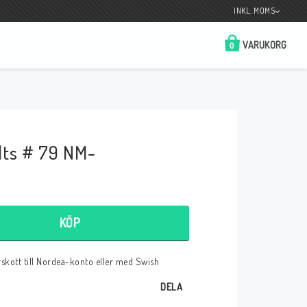
INKL. MOMS
VARUKORG
0
Butik på Tradera.com
Kontaktformulär
ts # 79 NM-
__________________________________________________________________
Betala enkelt i förskott till konto i Nordea
eller med Swish.
KÖP
örskott till Nordea-konto eller med Swish
r
DELA
 Spelkort