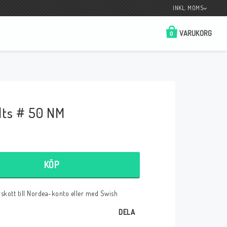
INKL. MOMS
VARUKORG
0
Butik på Tradera.com
Kontaktformulär
ts # 50 NM
__________________________________________________________________
Betala enkelt i förskott till konto i Nordea
eller med Swish.
KÖP
örskott till Nordea-konto eller med Swish
r
DELA
 Spelkort