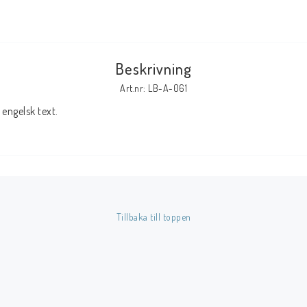
Tillbehör Serier
Tidskrifter
Beskrivning
Archie
Art.nr: LB-A-061
CrossGen
engelsk text.
DC
DISNEY
Eclipse
Gold Key
Image
Tillbaka till toppen
Marvel
Viz
Övriga Förlag