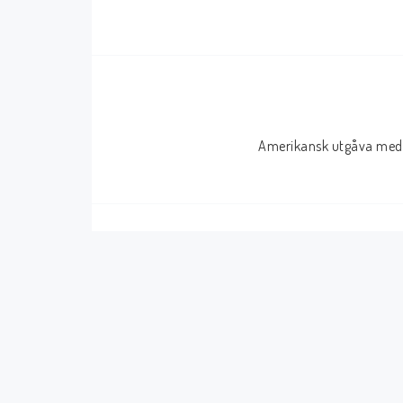
Serier Sverige
Serier USA
Album
GN/TP/HC
Buster
Charlton
Amerikansk utgåva med 
Disney
Dark Horse
Fantomen
Dell
Klassiker
Dynamite
Knasen
Fantagraphics
Seriemagasinet
IDW
Superhjältar
MANGA
Tillbehör Serier
Tokyopop
Vuxenserier
Wildstorm
Western
Tillbehör Serier