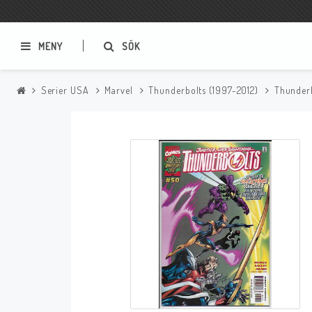
MENY
SÖK
Serier USA
Marvel
Thunderbolts (1997-2012)
Thunder
Samlar- och Spelkort
Serier
Magic The Gathering
Sverige
USA Baknummer
USA Ny Import
Tillbehör
Musik
Mynt och Sedlar
CD
Mynt Sverige
Mynt Övriga Världen