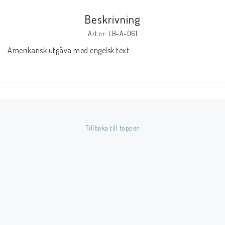
Beskrivning
Butik på Tradera.com
Art.nr: LB-A-061
Amerikansk utgåva med engelsk text.
Kontaktformulär
Inkl. Moms
____________________________________________________________________________
Betala enkelt i förskott till konto i Nordea eller med Swish.
Tillbaka till toppen