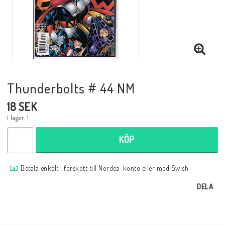
Musik
Mynt och Sedlar
Samlar- och Spelkort
Thunderbolts # 44 NM
18 SEK
Samlartillbehör
I lager: 1
KÖP
Serier Sverige
Betala enkelt i förskott till Nordea-konto eller med Swish
Serier USA
DELA
Tidskrifter