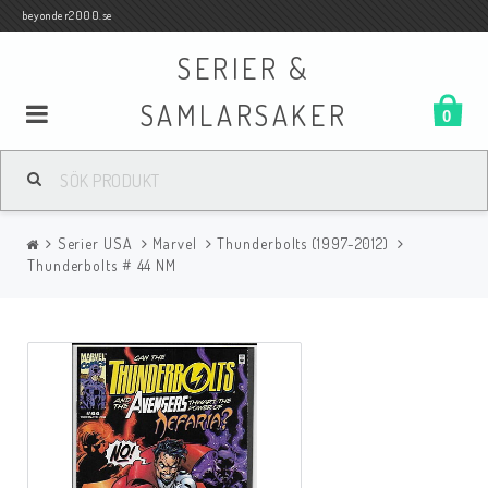
beyonder2000.se
SERIER &
SAMLARSAKER
0
Samlar- och Spelkort
Serier USA
Marvel
Thunderbolts (1997-2012)
Serier
Thunderbolts # 44 NM
Böcker
Film