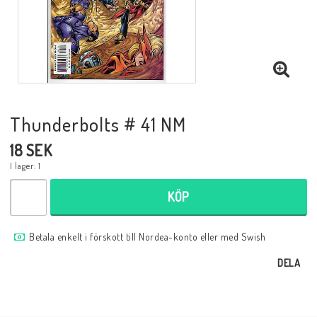
Musik
Mynt och Sedlar
Samlar- och Spelkort
Thunderbolts # 41 NM
18 SEK
Samlartillbehör
I lager: 1
KÖP
Serier Sverige
Betala enkelt i förskott till Nordea-konto eller med Swish
Serier USA
DELA
Tidskrifter