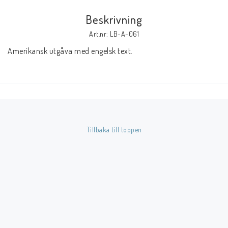
Beskrivning
Butik på Tradera.com
Art.nr: LB-A-061
Amerikansk utgåva med engelsk text.
Kontaktformulär
Inkl. Moms
____________________________________________________________________________
Betala enkelt i förskott till konto i Nordea eller med Swish.
Tillbaka till toppen