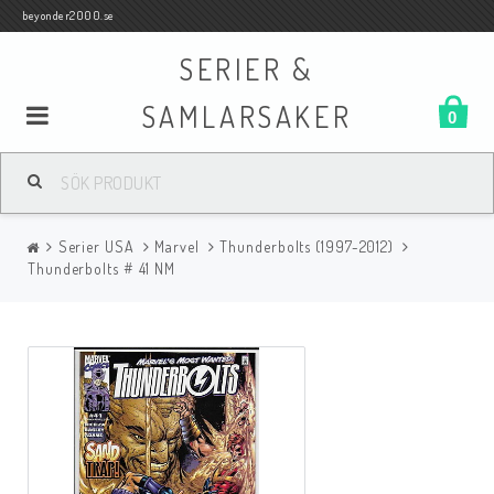
beyonder2000.se
SERIER &
SAMLARSAKER
0
Samlar- och Spelkort
Serier USA
Marvel
Thunderbolts (1997-2012)
Serier
Thunderbolts # 41 NM
Böcker
Film