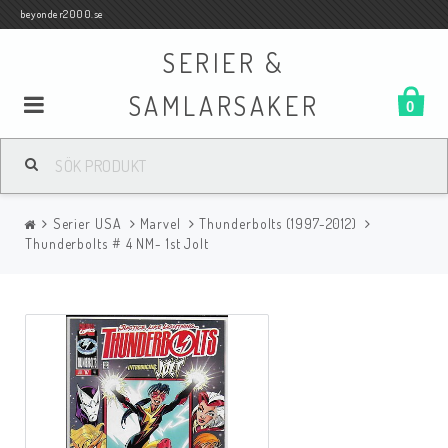
beyonder2000.se
SERIER &
SAMLARSAKER
0
Samlar- och Spelkort
Serier USA
Marvel
Thunderbolts (1997-2012)
Serier
Thunderbolts # 4 NM- 1st Jolt
Böcker
Film