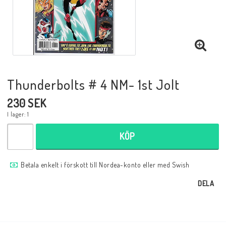
Musik
Mynt och Sedlar
Samlar- och Spelkort
Thunderbolts # 4 NM- 1st Jolt
230 SEK
Samlartillbehör
I lager: 1
KÖP
Serier Sverige
Betala enkelt i förskott till Nordea-konto eller med Swish
Serier USA
DELA
Tidskrifter