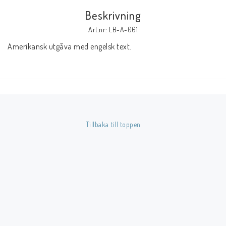
Beskrivning
Butik på Tradera.com
Art.nr: LB-A-061
Amerikansk utgåva med engelsk text.
Kontaktformulär
Inkl. Moms
____________________________________________________________________________
Betala enkelt i förskott till konto i Nordea eller med Swish.
Tillbaka till toppen