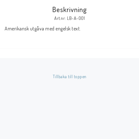
Beskrivning
Butik på Tradera.com
Art.nr: LB-A-001
Amerikansk utgåva med engelsk text.
Kontaktformulär
Inkl. Moms
____________________________________________________________________________
Betala enkelt i förskott till konto i Nordea eller med Swish.
Tillbaka till toppen