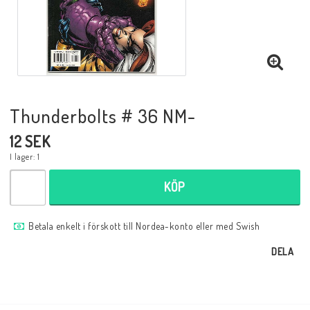
Musik
Mynt och Sedlar
Samlar- och Spelkort
Thunderbolts # 36 NM-
12 SEK
Samlartillbehör
I lager: 1
KÖP
Serier Sverige
Betala enkelt i förskott till Nordea-konto eller med Swish
Serier USA
DELA
Tidskrifter