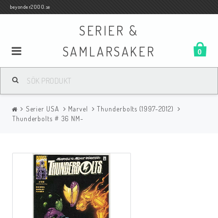
beyonder2000.se
SERIER &
SAMLARSAKER
0
Samlar- och Spelkort
Serier USA
Marvel
Thunderbolts (1997-2012)
Serier
Thunderbolts # 36 NM-
Böcker
Film