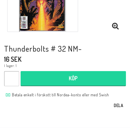
Musik
Mynt och Sedlar
Samlar- och Spelkort
Thunderbolts # 32 NM-
16 SEK
Samlartillbehör
I lager: 1
KÖP
Serier Sverige
Betala enkelt i förskott till Nordea-konto eller med Swish
Serier USA
DELA
Tidskrifter