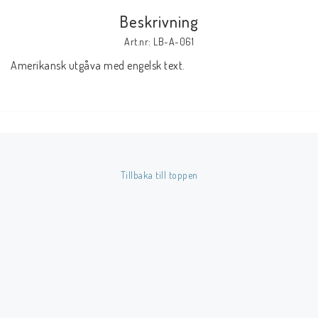
Beskrivning
Butik på Tradera.com
Art.nr: LB-A-061
Amerikansk utgåva med engelsk text.
Kontaktformulär
Inkl. Moms
____________________________________________________________________________
Betala enkelt i förskott till konto i Nordea eller med Swish.
Tillbaka till toppen