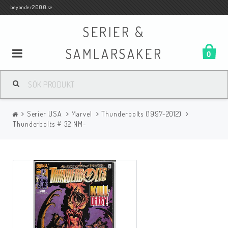
beyonder2000.se
SERIER &
SAMLARSAKER
0
Samlar- och Spelkort
Serier USA
Marvel
Thunderbolts (1997-2012)
Serier
Thunderbolts # 32 NM-
Böcker
Film