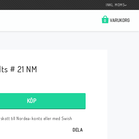
INKL. MOMS
VARUKORG
0
Butik på Tradera.com
Kontaktformulär
ts # 21 NM
__________________________________________________________________
Betala enkelt i förskott till konto i Nordea
eller med Swish.
KÖP
örskott till Nordea-konto eller med Swish
r
DELA
 Spelkort