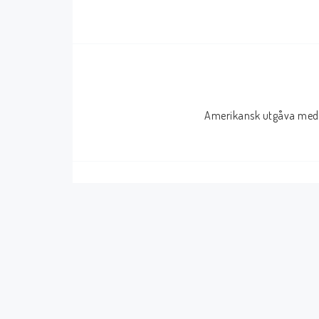
Serier Sverige
Serier USA
Album
GN/TP/HC
Buster
Charlton
Amerikansk utgåva med 
Disney
Dark Horse
Fantomen
Dell
Klassiker
Dynamite
Knasen
Fantagraphics
Seriemagasinet
IDW
Superhjältar
MANGA
Tillbehör Serier
Tokyopop
Vuxenserier
Wildstorm
Western
Tillbehör Serier