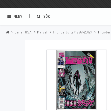
MENY
SÖK
Serier USA
Marvel
Thunderbolts (1997-2012)
Thunderb
Samlar- och Spelkort
Serier
Magic The Gathering
Sverige
USA Baknummer
USA Ny Import
Tillbehör
Musik
Mynt och Sedlar
CD
Mynt Sverige
Mynt Övriga Världen