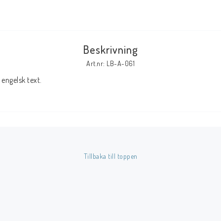
Tillbehör Serier
Tidskrifter
Beskrivning
Archie
Art.nr: LB-A-061
CrossGen
engelsk text.
DC
DISNEY
Eclipse
Gold Key
Image
Tillbaka till toppen
Marvel
Viz
Övriga Förlag