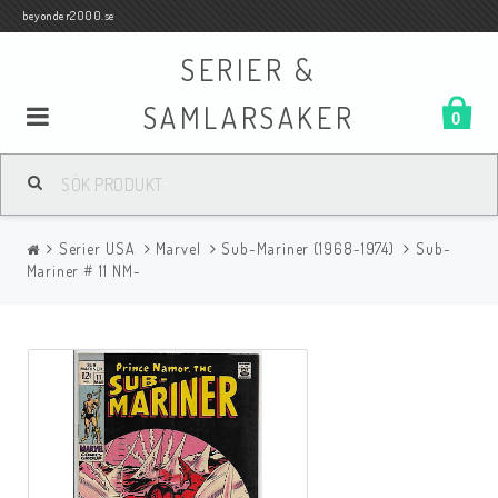
beyonder2000.se
SERIER &
SAMLARSAKER
0
Samlar- och Spelkort
Serier USA
Marvel
Sub-Mariner (1968-1974)
Sub-
Serier
Mariner # 11 NM-
Böcker
Film