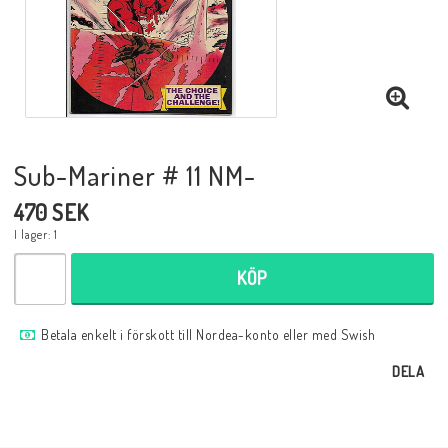
Musik
Mynt och Sedlar
Samlar- och Spelkort
Sub-Mariner # 11 NM-
470 SEK
Samlartillbehör
I lager: 1
KÖP
Serier Sverige
Betala enkelt i förskott till Nordea-konto eller med Swish
Serier USA
DELA
Tidskrifter