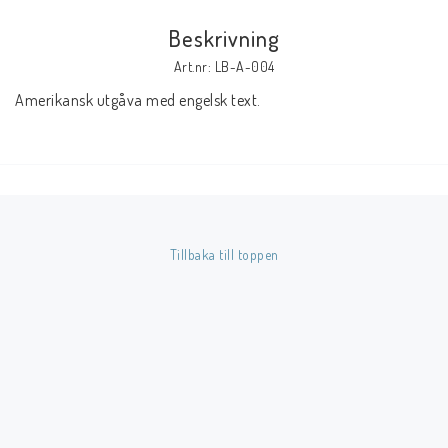
Beskrivning
Butik på Tradera.com
Art.nr: LB-A-004
Amerikansk utgåva med engelsk text.
Kontaktformulär
Inkl. Moms
____________________________________________________________________________
Betala enkelt i förskott till konto i Nordea eller med Swish.
Tillbaka till toppen