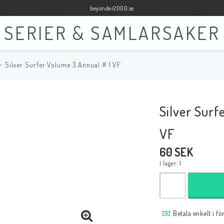
beyonder2000.se
SERIER & SAMLARSAKER
Silver Surfer Volume 3 Annual # 1 VF
Böcker
Film
Böcker Engelska
Blu-ray
Silver Surf
Böcker Svenska
DVD
VF
60 SEK
I lager: 1
Samlar- och Spelkort
Samlartillbehör
Tillbehör Samlar- och Spelkort
Tillbehör Mynt & Sedla
Betala enkelt i f
Tillbehör Samlar- och