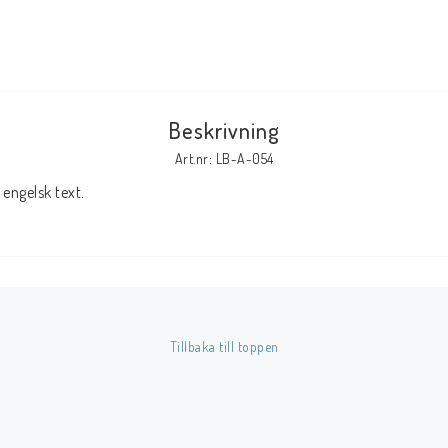
Tillbehör Serier
Tidskrifter
Archie
Beskrivning
CrossGen
Art.nr: LB-A-054
DC
engelsk text.
DISNEY
Eclipse
Gold Key
Image
Marvel
Tillbaka till toppen
Viz
Övriga Förlag