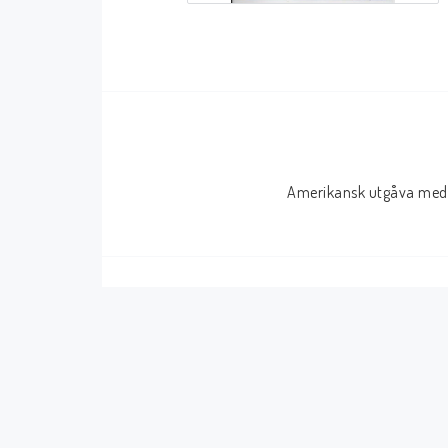
Serier Sverige
Serier USA
Album
GN/TP/HC
Buster
Charlton
Disney
Dark Horse
Amerikansk utgåva med 
Fantomen
Dell
Klassiker
Dynamite
Knasen
Fantagraphics
Seriemagasinet
IDW
Superhjältar
MANGA
Tillbehör Serier
Tokyopop
Vuxenserier
Wildstorm
Western
Tillbehör Serier