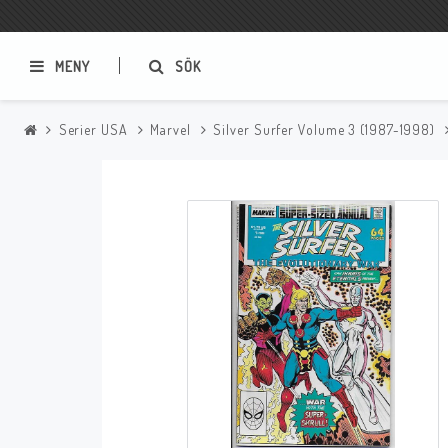
MENY
SÖK
Serier USA
Marvel
Silver Surfer Volume 3 (1987-1998)
Samlar- och Spelkort
Serier
Magic The Gathering
Sverige
USA Baknummer
USA Ny Import
Tillbehör
Musik
Mynt och Sedlar
CD
Mynt Sverige
Mynt Övriga Världen