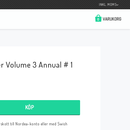
INKL. MOMS
VARUKORG
0
Butik på Tradera.com
Kontaktformulär
er Volume 3 Annual # 1
__________________________________________________________________
Betala enkelt i förskott till konto i Nordea
eller med Swish.
KÖP
r
örskott till Nordea-konto eller med Swish
 Spelkort