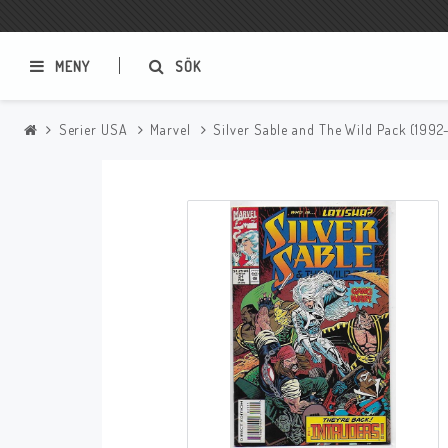
MENY
SÖK
Serier USA
Marvel
Silver Sable and The Wild Pack (1992
Samlar- och Spelkort
Serier
Magic The Gathering
Sverige
USA Baknummer
USA Ny Import
Tillbehör
Musik
Mynt och Sedlar
CD
Mynt Sverige
Mynt Övriga Världen