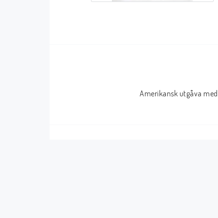
Serier Sverige
Serier USA
Album
GN/TP/HC
Buster
Charlton
Disney
Dark Horse
Amerikansk utgåva med 
Fantomen
Dell
Klassiker
Dynamite
Knasen
Fantagraphics
Seriemagasinet
IDW
Superhjältar
MANGA
Tillbehör Serier
Tokyopop
Vuxenserier
Wildstorm
Western
Tillbehör Serier