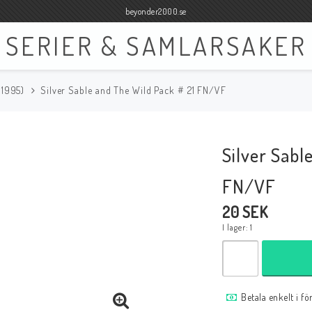
beyonder2000.se
SERIER & SAMLARSAKER
-1995)
Silver Sable and The Wild Pack # 21 FN/VF
Böcker
Film
Böcker Engelska
Blu-ray
Silver Sabl
Böcker Svenska
DVD
FN/VF
20 SEK
I lager: 1
Samlar- och Spelkort
Samlartillbehör
Tillbehör Samlar- och Spelkort
Tillbehör Mynt & Sedla
Betala enkelt i f
Tillbehör Samlar- och