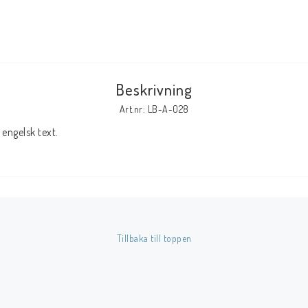
Tillbehör Serier
Tidskrifter
Archie
Beskrivning
CrossGen
Art.nr: LB-A-028
DC
engelsk text.
DISNEY
Eclipse
Gold Key
Image
Marvel
Tillbaka till toppen
Viz
Övriga Förlag