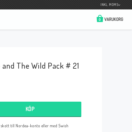
INKL. MOMS
VARUKORG
0
Butik på Tradera.com
Kontaktformulär
e and The Wild Pack # 21
__________________________________________________________________
Betala enkelt i förskott till konto i Nordea
eller med Swish.
KÖP
r
örskott till Nordea-konto eller med Swish
 Spelkort