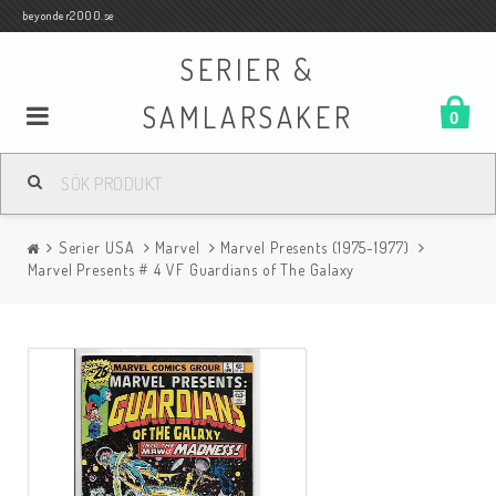
beyonder2000.se
SERIER &
SAMLARSAKER
0
Samlar- och Spelkort
Serier USA
Marvel
Marvel Presents (1975-1977)
Serier
Marvel Presents # 4 VF Guardians of The Galaxy
Böcker
Film