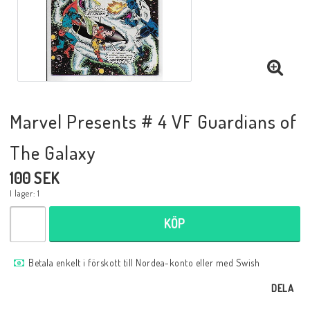
Musik
Mynt och Sedlar
Samlar- och Spelkort
Marvel Presents # 4 VF Guardians of
The Galaxy
Samlartillbehör
100 SEK
I lager: 1
Serier Sverige
KÖP
Serier USA
Betala enkelt i förskott till Nordea-konto eller med Swish
DELA
Tidskrifter