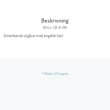
Butik på Tradera.com
Beskrivning
Kontaktformulär
Art.nr: LB-A-014
Inkl. Moms
Amerikansk utgåva med engelsk text.
____________________________________________________________________________
Betala enkelt i förskott till konto i Nordea eller med Swish.
Tillbaka till toppen