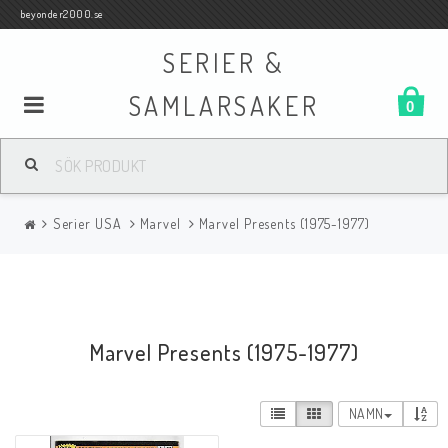
beyonder2000.se
SERIER &
SAMLARSAKER
0
Samlar- och Spelkort
Serier USA
Marvel
Marvel Presents (1975-1977)
Serier
Böcker
Marvel Presents (1975-1977)
Film
NAMN