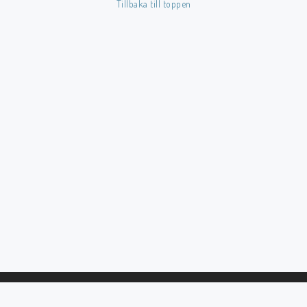
Tillbaka till toppen
Butik på Tradera.com
Kontaktformulär
Inkl. Moms
____________________________________________________________________________
Betala enkelt i förskott till konto i Nordea eller med Swish.