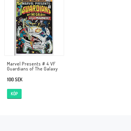
Musik
Mynt och Sedlar
Samlar- och Spelkort
Samlartillbehör
Marvel Presents # 4 VF
Guardians of The Galaxy
100 SEK
Serier Sverige
KÖP
Serier USA
Tidskrifter