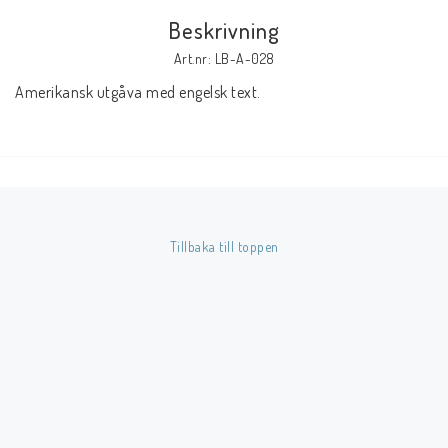
Beskrivning
Butik på Tradera.com
Art.nr: LB-A-028
Amerikansk utgåva med engelsk text.
Kontaktformulär
Inkl. Moms
____________________________________________________________________________
Betala enkelt i förskott till konto i Nordea eller med Swish.
Tillbaka till toppen