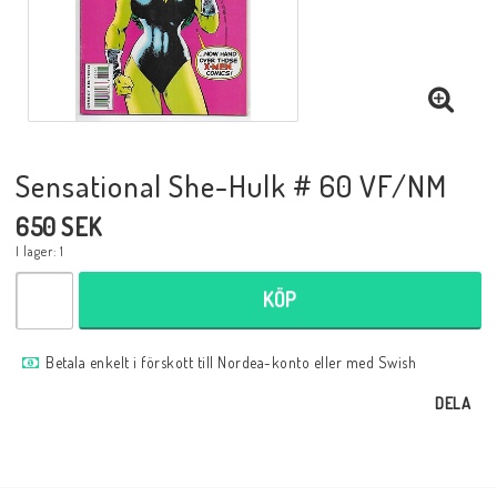
Musik
Mynt och Sedlar
Samlar- och Spelkort
Sensational She-Hulk # 60 VF/NM
650 SEK
Samlartillbehör
I lager: 1
KÖP
Serier Sverige
Betala enkelt i förskott till Nordea-konto eller med Swish
Serier USA
DELA
Tidskrifter