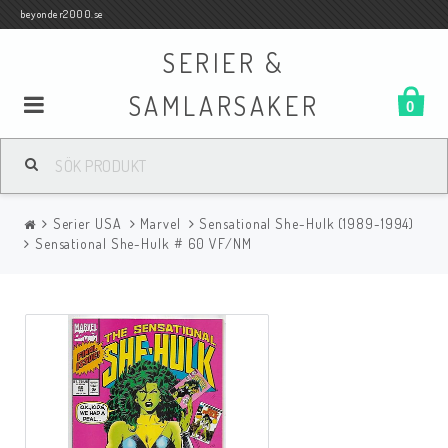
beyonder2000.se
SERIER &
SAMLARSAKER
0
Samlar- och Spelkort
Serier USA
Marvel
Sensational She-Hulk (1989-1994)
Serier
Sensational She-Hulk # 60 VF/NM
Böcker
Film