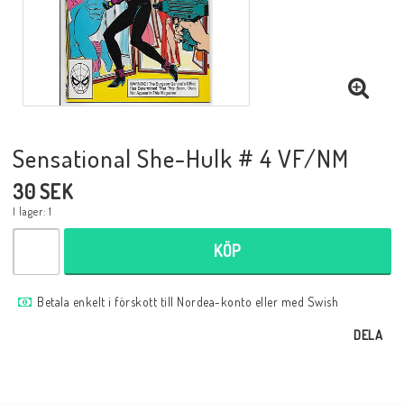
Musik
Mynt och Sedlar
Samlar- och Spelkort
Sensational She-Hulk # 4 VF/NM
30 SEK
Samlartillbehör
I lager: 1
KÖP
Serier Sverige
Betala enkelt i förskott till Nordea-konto eller med Swish
Serier USA
DELA
Tidskrifter