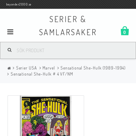
beyonder2000.se
SERIER &
SAMLARSAKER
0
Samlar- och Spelkort
Serier USA
Marvel
Sensational She-Hulk (1989-1994)
Serier
Sensational She-Hulk # 4 VF/NM
Böcker
Film