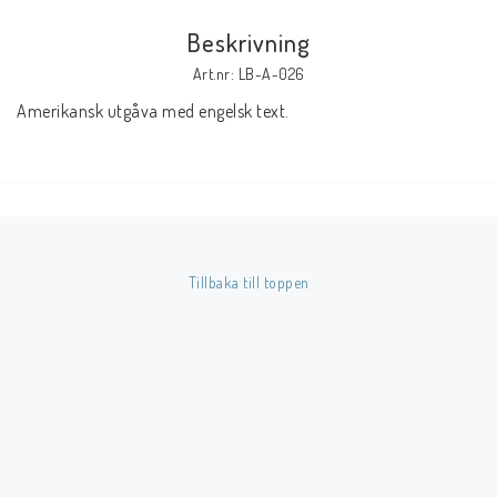
Beskrivning
Butik på Tradera.com
Art.nr: LB-A-026
Amerikansk utgåva med engelsk text.
Kontaktformulär
Inkl. Moms
____________________________________________________________________________
Betala enkelt i förskott till konto i Nordea eller med Swish.
Tillbaka till toppen