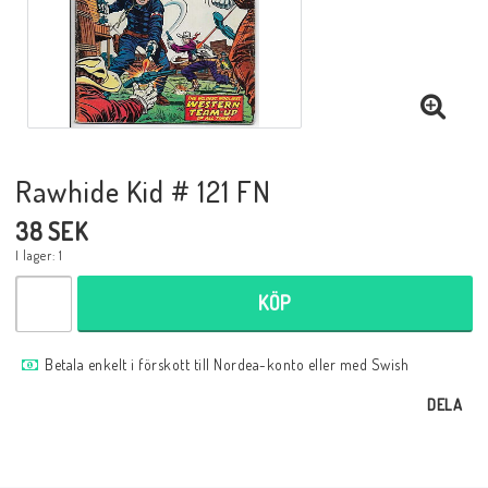
Musik
Mynt och Sedlar
Samlar- och Spelkort
Rawhide Kid # 121 FN
38 SEK
Samlartillbehör
I lager: 1
KÖP
Serier Sverige
Betala enkelt i förskott till Nordea-konto eller med Swish
Serier USA
DELA
Tidskrifter