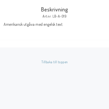
Beskrivning
Butik på Tradera.com
Art.nr: LB-A-019
Amerikansk utgåva med engelsk text.
Kontaktformulär
Inkl. Moms
____________________________________________________________________________
Betala enkelt i förskott till konto i Nordea eller med Swish.
Tillbaka till toppen