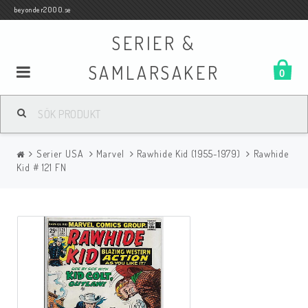
beyonder2000.se
SERIER &
SAMLARSAKER
0
Samlar- och Spelkort
Serier USA
Marvel
Rawhide Kid (1955-1979)
Rawhide
Serier
Kid # 121 FN
Böcker
Film