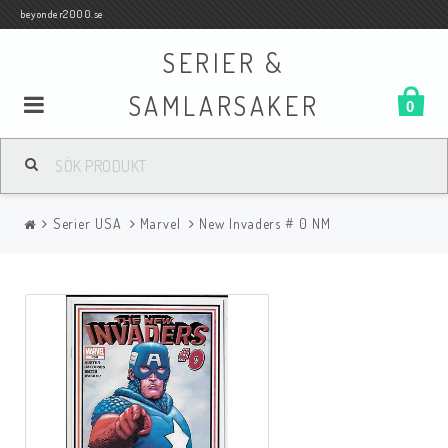
beyonder2000.se
SERIER &
SAMLARSAKER
0
Samlar- och Spelkort
Serier USA
Marvel
New Invaders # 0 NM
Serier
Böcker
Film