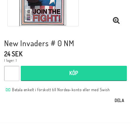
Musik
Mynt och Sedlar
New Invaders # 0 NM
Samlar- och Spelkort
24 SEK
I lager: 1
Samlartillbehör
KÖP
Serier Sverige
Betala enkelt i förskott till Nordea-konto eller med Swish
DELA
Serier USA
Tidskrifter