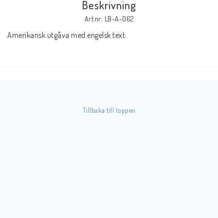
Beskrivning
Art.nr: LB-A-062
Butik på Tradera.com
Amerikansk utgåva med engelsk text.
Kontaktformulär
Inkl. Moms
____________________________________________________________________________
Tillbaka till toppen
Betala enkelt i förskott till konto i Nordea eller med Swish.