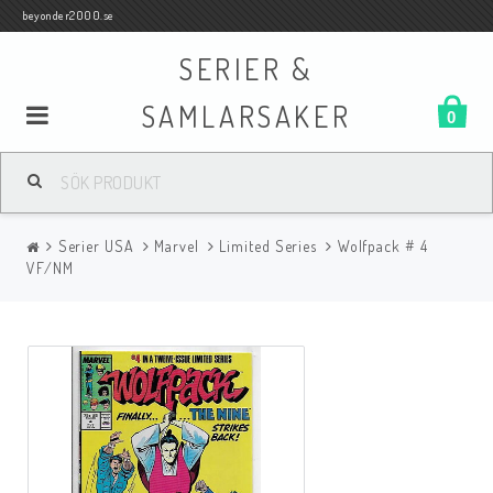
beyonder2000.se
SERIER &
SAMLARSAKER
0
Samlar- och Spelkort
Serier USA
Marvel
Limited Series
Wolfpack # 4
Serier
VF/NM
Böcker
Film