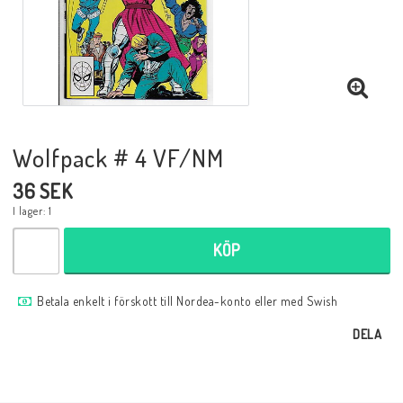
Musik
Mynt och Sedlar
Samlar- och Spelkort
Wolfpack # 4 VF/NM
36 SEK
Samlartillbehör
I lager: 1
KÖP
Serier Sverige
Betala enkelt i förskott till Nordea-konto eller med Swish
Serier USA
DELA
Tidskrifter