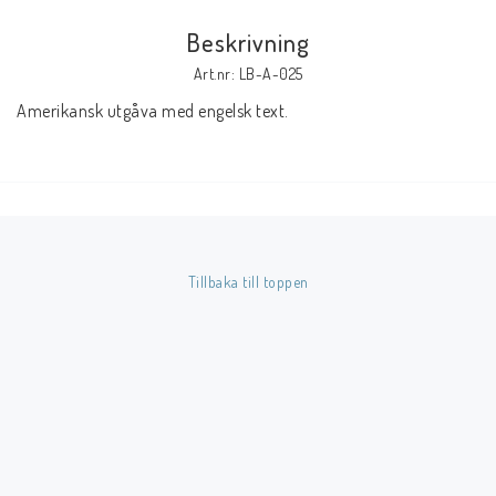
Beskrivning
Butik på Tradera.com
Art.nr: LB-A-025
Amerikansk utgåva med engelsk text.
Kontaktformulär
Inkl. Moms
____________________________________________________________________________
Betala enkelt i förskott till konto i Nordea eller med Swish.
Tillbaka till toppen