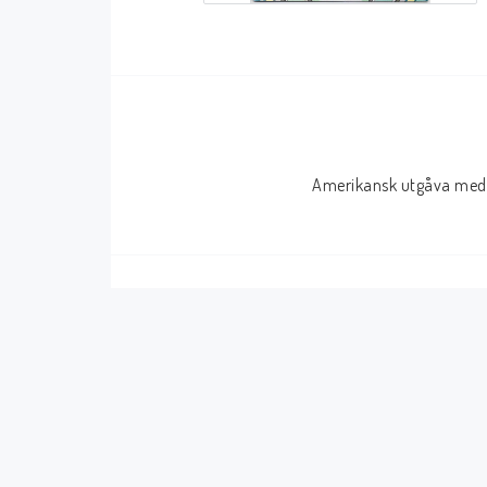
Serier Sverige
Serier USA
Album
GN/TP/HC
Buster
Charlton
Amerikansk utgåva med 
Disney
Dark Horse
Fantomen
Dell
Klassiker
Dynamite
Knasen
Fantagraphics
Seriemagasinet
IDW
Superhjältar
MANGA
Tillbehör Serier
Tokyopop
Vuxenserier
Wildstorm
Western
Tillbehör Serier