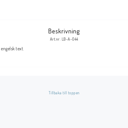
Tillbehör Serier
Tidskrifter
Beskrivning
Archie
Art.nr: LB-A-044
CrossGen
engelsk text.
DC
DISNEY
Eclipse
Gold Key
Image
Tillbaka till toppen
Marvel
Viz
Övriga Förlag