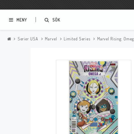
MENY
SÖK
Serier USA
Marvel
Limited Series
Marvel Rising: Omeg
Samlar- och Spelkort
Serier
Magic The Gathering
Sverige
USA Baknummer
USA Ny Import
Tillbehör
Musik
Mynt och Sedlar
CD
Mynt Sverige
Mynt Övriga Världen