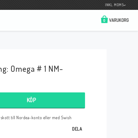
INKL. MOMS
VARUKORG
0
Butik på Tradera.com
Kontaktformulär
ing: Omega # 1 NM-
__________________________________________________________________
Betala enkelt i förskott till konto i Nordea
eller med Swish.
KÖP
örskott till Nordea-konto eller med Swish
r
DELA
 Spelkort