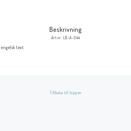
Tillbehör Serier
Tidskrifter
Beskrivning
Archie
Art.nr: LB-A-044
CrossGen
engelsk text.
DC
DISNEY
Eclipse
Gold Key
Image
Tillbaka till toppen
Marvel
Viz
Övriga Förlag