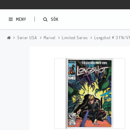
MENY
SÖK
Serier USA
Marvel
Limited Series
Longshot # 3 FN/VF
Samlar- och Spelkort
Serier
Magic The Gathering
Sverige
USA Baknummer
USA Ny Import
Tillbehör
Musik
Mynt och Sedlar
CD
Mynt Sverige
Mynt Övriga Världen