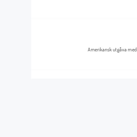
Serier Sverige
Serier USA
Album
GN/TP/HC
Buster
Charlton
Amerikansk utgåva med 
Disney
Dark Horse
Fantomen
Dell
Klassiker
Dynamite
Knasen
Fantagraphics
Seriemagasinet
IDW
Superhjältar
MANGA
Tillbehör Serier
Tokyopop
Vuxenserier
Wildstorm
Western
Tillbehör Serier