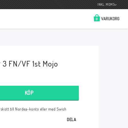
INKL. MOMS
VARUKORG
0
Butik på Tradera.com
Kontaktformulär
 3 FN/VF 1st Mojo
__________________________________________________________________
Betala enkelt i förskott till konto i Nordea
eller med Swish.
KÖP
örskott till Nordea-konto eller med Swish
r
DELA
 Spelkort