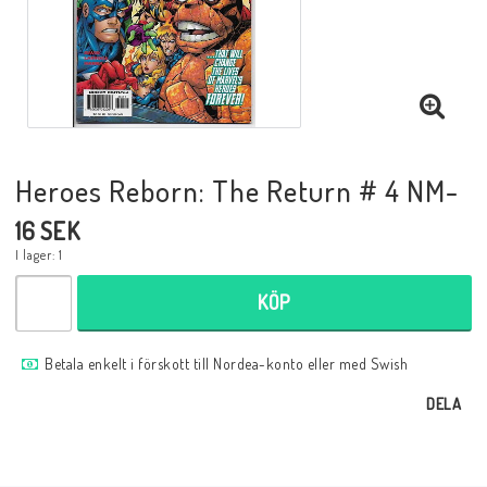
Musik
Mynt och Sedlar
Samlar- och Spelkort
Heroes Reborn: The Return # 4 NM-
16 SEK
Samlartillbehör
I lager: 1
KÖP
Serier Sverige
Betala enkelt i förskott till Nordea-konto eller med Swish
Serier USA
DELA
Tidskrifter