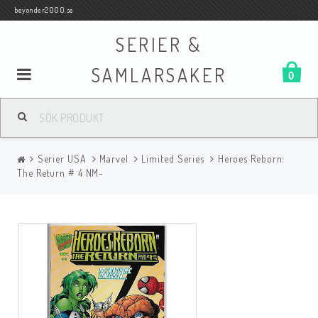
beyonder2000.se
SERIER &
SAMLARSAKER
0
Samlar- och Spelkort
Serier USA
Marvel
Limited Series
Heroes Reborn:
Serier
The Return # 4 NM-
Böcker
Film