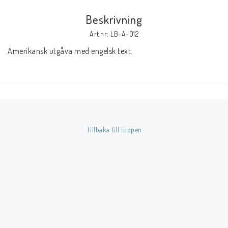
Beskrivning
Butik på Tradera.com
Art.nr: LB-A-012
Amerikansk utgåva med engelsk text.
Kontaktformulär
Inkl. Moms
____________________________________________________________________________
Betala enkelt i förskott till konto i Nordea eller med Swish.
Tillbaka till toppen