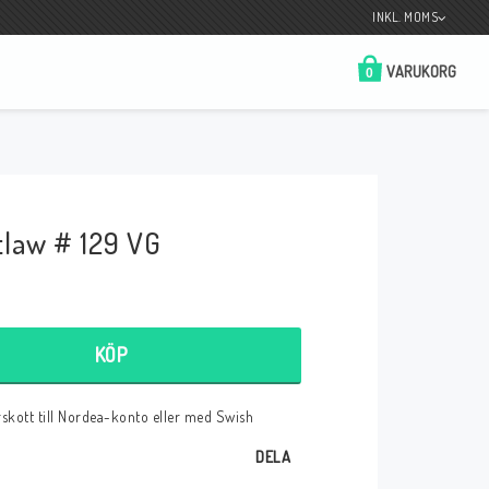
INKL. MOMS
VARUKORG
0
Butik på Tradera.com
Kontaktformulär
tlaw # 129 VG
__________________________________________________________________
Betala enkelt i förskott till konto i Nordea
eller med Swish.
KÖP
örskott till Nordea-konto eller med Swish
r
DELA
 Spelkort