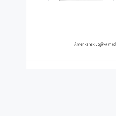
Serier Sverige
Serier USA
Album
GN/TP/HC
Buster
Charlton
Amerikansk utgåva med 
Disney
Dark Horse
Fantomen
Dell
Klassiker
Dynamite
Knasen
Fantagraphics
Seriemagasinet
IDW
Superhjältar
MANGA
Tillbehör Serier
Tokyopop
Vuxenserier
Wildstorm
Western
Tillbehör Serier