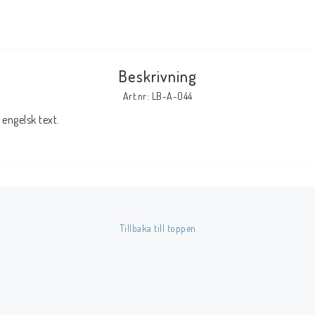
Tillbehör Serier
Tidskrifter
Beskrivning
Archie
Art.nr: LB-A-044
CrossGen
engelsk text.
DC
DISNEY
Eclipse
Gold Key
Image
Tillbaka till toppen
Marvel
Viz
Övriga Förlag