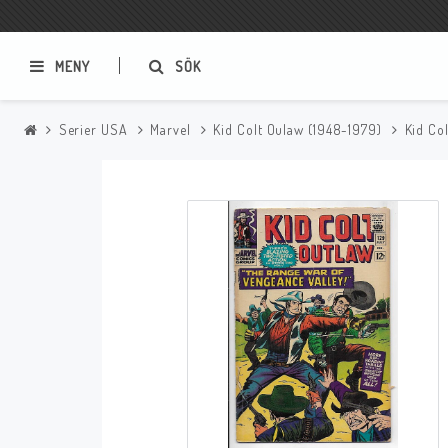
MENY
SÖK
Serier USA
Marvel
Kid Colt Oulaw (1948-1979)
Kid Co
Samlar- och Spelkort
Serier
Magic The Gathering
Sverige
USA Baknummer
USA Ny Import
Tillbehör
Musik
Mynt och Sedlar
CD
Mynt Sverige
Mynt Övriga Världen