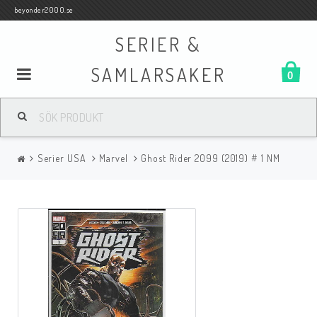
beyonder2000.se
SERIER &
SAMLARSAKER
0
Samlar- och Spelkort
Serier USA
Marvel
Ghost Rider 2099 (2019) # 1 NM
Serier
Böcker
Film