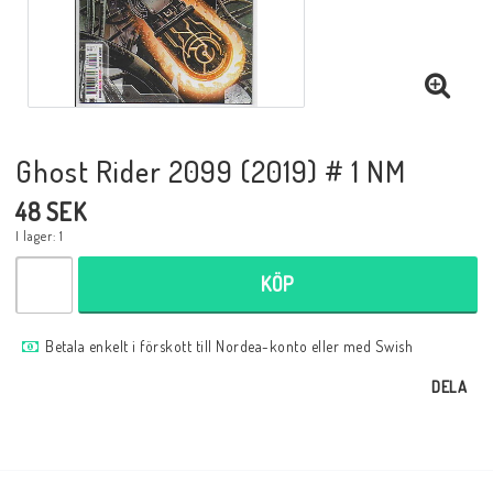
Musik
Mynt och Sedlar
Samlar- och Spelkort
Ghost Rider 2099 (2019) # 1 NM
48 SEK
Samlartillbehör
I lager: 1
KÖP
Serier Sverige
Betala enkelt i förskott till Nordea-konto eller med Swish
DELA
Serier USA
Tidskrifter