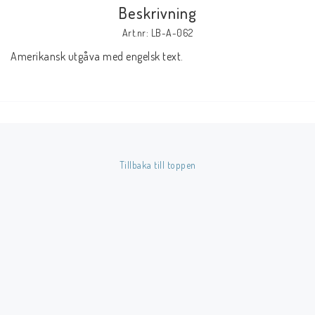
Beskrivning
Art.nr: LB-A-062
Butik på Tradera.com
Amerikansk utgåva med engelsk text.
Kontaktformulär
Inkl. Moms
____________________________________________________________________________
Tillbaka till toppen
Betala enkelt i förskott till konto i Nordea eller med Swish.