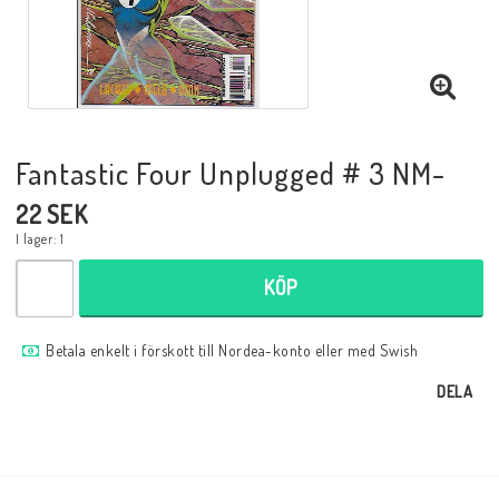
Musik
Mynt och Sedlar
Samlar- och Spelkort
Fantastic Four Unplugged # 3 NM-
22 SEK
Samlartillbehör
I lager: 1
KÖP
Serier Sverige
Betala enkelt i förskott till Nordea-konto eller med Swish
DELA
Serier USA
Tidskrifter