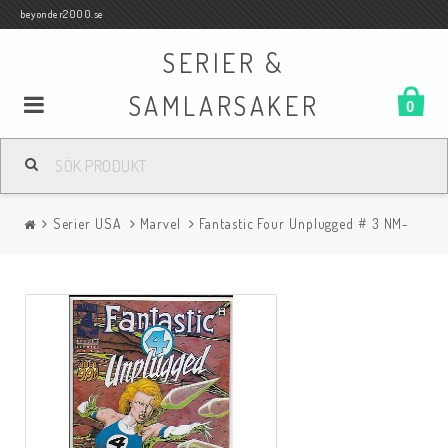
beyonder2000.se
SERIER &
SAMLARSAKER
0
Samlar- och Spelkort
Serier USA
Marvel
Fantastic Four Unplugged # 3 NM-
Serier
Böcker
Film