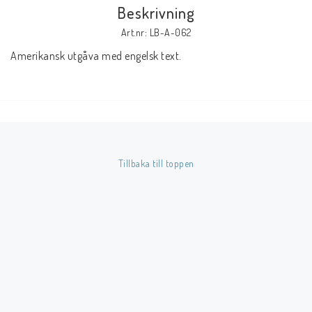
Beskrivning
Art.nr: LB-A-062
Butik på Tradera.com
Amerikansk utgåva med engelsk text.
Kontaktformulär
Inkl. Moms
____________________________________________________________________________
Tillbaka till toppen
Betala enkelt i förskott till konto i Nordea eller med Swish.