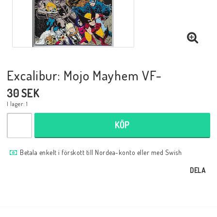
Musik
Mynt och Sedlar
Samlar- och Spelkort
Excalibur: Mojo Mayhem VF-
30 SEK
Samlartillbehör
I lager: 1
KÖP
Serier Sverige
Betala enkelt i förskott till Nordea-konto eller med Swish
DELA
Serier USA
Tidskrifter