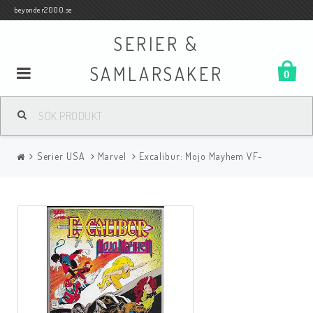
beyonder2000.se
SERIER &
SAMLARSAKER
0
Samlar- och Spelkort
Serier USA
Marvel
Excalibur: Mojo Mayhem VF-
Serier
Böcker
Film