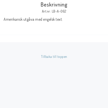
Beskrivning
Art.nr: LB-A-062
Butik på Tradera.com
Amerikansk utgåva med engelsk text.
Kontaktformulär
Inkl. Moms
____________________________________________________________________________
Tillbaka till toppen
Betala enkelt i förskott till konto i Nordea eller med Swish.