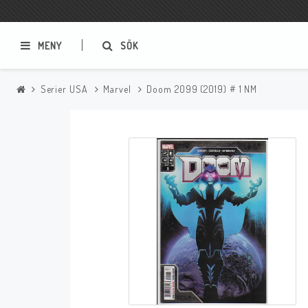
MENY
SÖK
Serier USA
Marvel
Doom 2099 (2019) # 1 NM
Samlar- och Spelkort
Serier
Magic The Gathering
Sverige
USA Baknummer
USA Ny Import
Tillbehör
Musik
Mynt och Sedlar
CD
Mynt Sverige
Mynt Övriga Världen