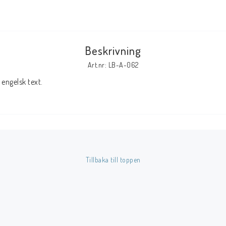
Tillbehör Serier
Tidskrifter
Beskrivning
Archie
Art.nr: LB-A-062
CrossGen
engelsk text.
DC
DISNEY
Eclipse
Gold Key
Image
Tillbaka till toppen
Marvel
Viz
Övriga Förlag