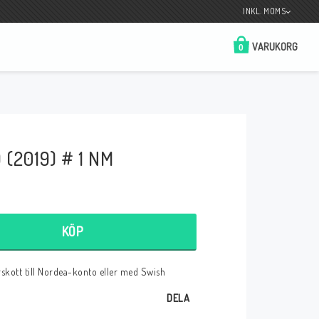
INKL. MOMS
VARUKORG
0
Butik på Tradera.com
Kontaktformulär
(2019) # 1 NM
__________________________________________________________________
Betala enkelt i förskott till konto i Nordea
eller med Swish.
KÖP
örskott till Nordea-konto eller med Swish
r
DELA
 Spelkort