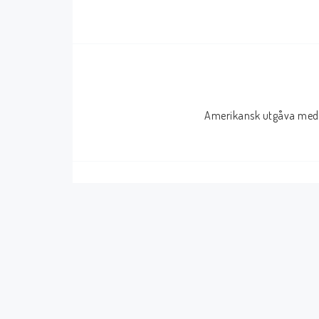
Serier Sverige
Serier USA
Album
GN/TP/HC
Buster
Charlton
Amerikansk utgåva med 
Disney
Dark Horse
Fantomen
Dell
Klassiker
Dynamite
Knasen
Fantagraphics
Seriemagasinet
IDW
Superhjältar
MANGA
Tillbehör Serier
Tokyopop
Vuxenserier
Wildstorm
Western
Tillbehör Serier