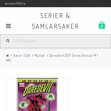
beyonder2000.se
SERIER &
SAMLARSAKER
0
Samlar- och Spelkort
Serier USA
Marvel
Daredevil 2011 Series Annual # 1
Serier
NM-
Böcker
Film