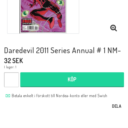
Musik
Mynt och Sedlar
Samlar- och Spelkort
Daredevil 2011 Series Annual # 1 NM-
32 SEK
Samlartillbehör
I lager: 1
KÖP
Serier Sverige
Betala enkelt i förskott till Nordea-konto eller med Swish
Serier USA
DELA
Tidskrifter