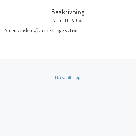
Beskrivning
Butik på Tradera.com
Art.nr: LB-A-063
Amerikansk utgåva med engelsk text.
Kontaktformulär
Inkl. Moms
____________________________________________________________________________
Betala enkelt i förskott till konto i Nordea eller med Swish.
Tillbaka till toppen