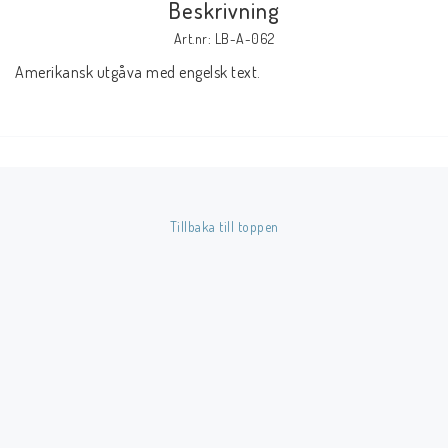
Beskrivning
Art.nr: LB-A-062
Butik på Tradera.com
Amerikansk utgåva med engelsk text.
Kontaktformulär
Inkl. Moms
____________________________________________________________________________
Tillbaka till toppen
Betala enkelt i förskott till konto i Nordea eller med Swish.