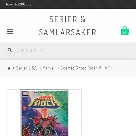
beyonder2000.se
SERIER &
SAMLARSAKER
0
Samlar- och Spelkort
Serier USA
Marvel
Cosmic Ghost Rider # 1 VF+
Serier
Böcker
Film