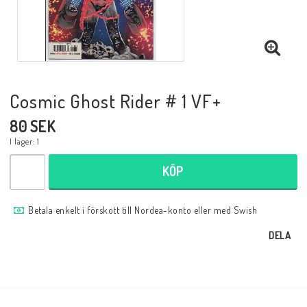
Musik
Mynt och Sedlar
Cosmic Ghost Rider # 1 VF+
Samlar- och Spelkort
80 SEK
I lager: 1
Samlartillbehör
KÖP
Serier Sverige
Betala enkelt i förskott till Nordea-konto eller med Swish
DELA
Serier USA
Tidskrifter