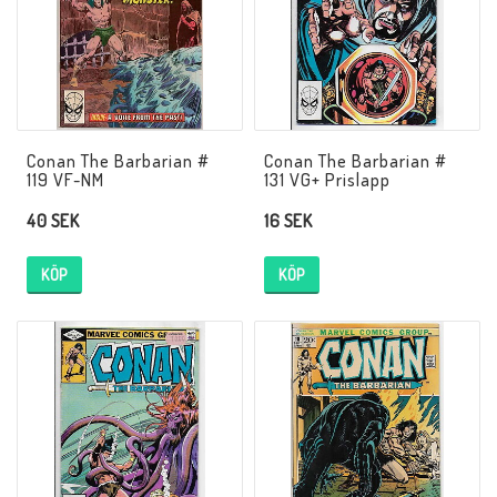
Butik på Tradera.com
Kontaktformulär
Inkl. Moms
Conan The Barbarian #
Conan The Barbarian #
119 VF-NM
131 VG+ Prislapp
40 SEK
16 SEK
____________________________________________________________________________
Betala enkelt i förskott till konto i Nordea eller med Swish.
KÖP
KÖP