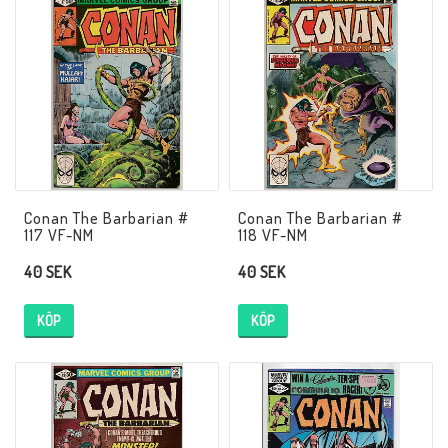
Musik
Mynt och Sedlar
Samlar- och Spelkort
Samlartillbehör
Conan The Barbarian #
Conan The Barbarian #
117 VF-NM
118 VF-NM
40 SEK
40 SEK
Serier Sverige
KÖP
KÖP
Serier USA
Tidskrifter