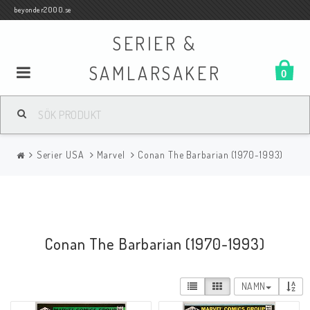
beyonder2000.se
SERIER &
SAMLARSAKER
0
Samlar- och Spelkort
Serier USA
Marvel
Conan The Barbarian (1970-1993)
Serier
Böcker
Conan The Barbarian (1970-1993)
Film
NAMN