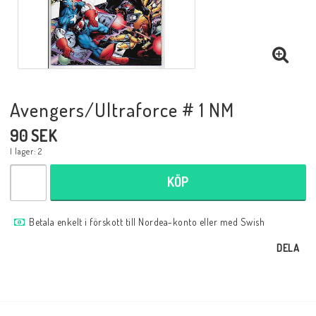
Musik
Mynt och Sedlar
Samlar- och Spelkort
Avengers/Ultraforce # 1 NM
90 SEK
Samlartillbehör
I lager: 2
KÖP
Serier Sverige
Betala enkelt i förskott till Nordea-konto eller med Swish
DELA
Serier USA
Tidskrifter