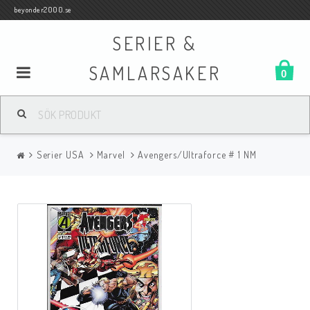
beyonder2000.se
SERIER &
SAMLARSAKER
0
Samlar- och Spelkort
Serier USA
Marvel
Avengers/Ultraforce # 1 NM
Serier
Böcker
Film