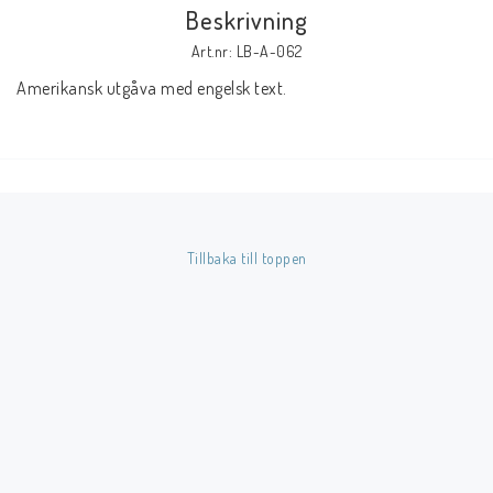
Beskrivning
Art.nr: LB-A-062
Butik på Tradera.com
Amerikansk utgåva med engelsk text.
Kontaktformulär
Inkl. Moms
____________________________________________________________________________
Tillbaka till toppen
Betala enkelt i förskott till konto i Nordea eller med Swish.