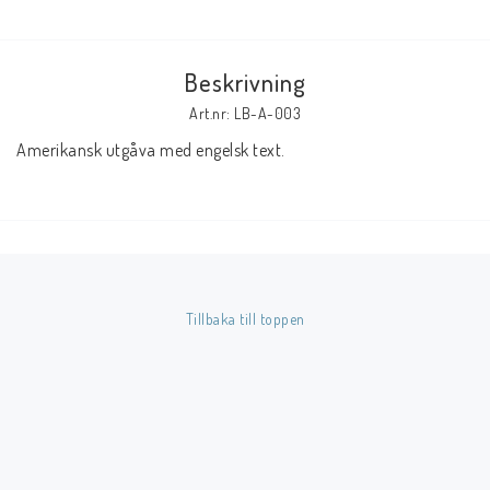
Butik på Tradera.com
Beskrivning
Kontaktformulär
Art.nr: LB-A-003
Amerikansk utgåva med engelsk text.
Inkl. Moms
____________________________________________________________________________
Betala enkelt i förskott till konto i Nordea eller med Swish.
Tillbaka till toppen