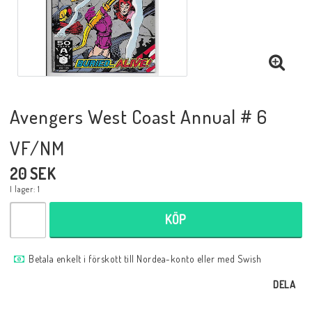
Musik
Mynt och Sedlar
Samlar- och Spelkort
Avengers West Coast Annual # 6
VF/NM
Samlartillbehör
20 SEK
I lager: 1
Serier Sverige
KÖP
Serier USA
Betala enkelt i förskott till Nordea-konto eller med Swish
DELA
Tidskrifter