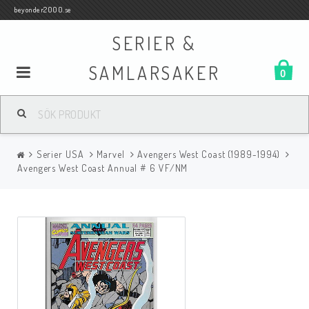
beyonder2000.se
SERIER &
SAMLARSAKER
0
Samlar- och Spelkort
Serier USA
Marvel
Avengers West Coast (1989-1994)
Serier
Avengers West Coast Annual # 6 VF/NM
Böcker
Film