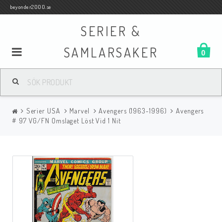
beyonder2000.se
SERIER &
SAMLARSAKER
0
Samlar- och Spelkort
Serier USA
Marvel
Avengers (1963-1996)
Avengers
Serier
# 97 VG/FN Omslaget Löst Vid 1 Nit
Böcker
Film