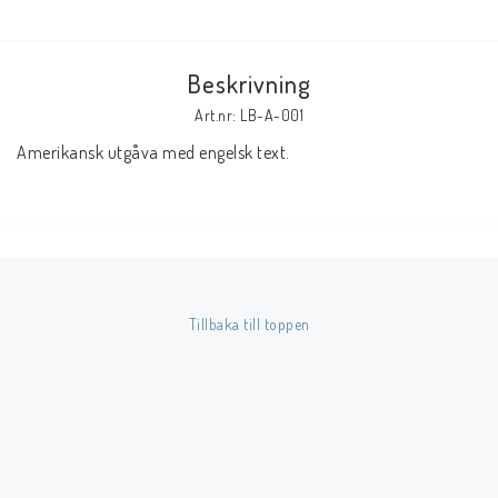
Butik på Tradera.com
Beskrivning
Kontaktformulär
Art.nr: LB-A-001
Amerikansk utgåva med engelsk text.
Inkl. Moms
____________________________________________________________________________
Betala enkelt i förskott till konto i Nordea eller med Swish.
Tillbaka till toppen