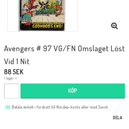
Musik
Mynt och Sedlar
Samlar- och Spelkort
Avengers # 97 VG/FN Omslaget Löst
Vid 1 Nit
Samlartillbehör
88 SEK
I lager: 1
Serier Sverige
KÖP
Serier USA
Betala enkelt i förskott till Nordea-konto eller med Swish
DELA
Tidskrifter