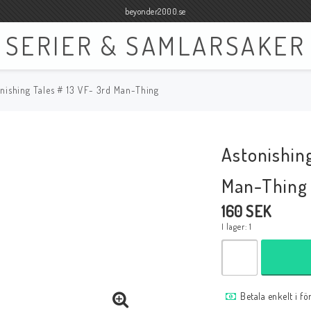
beyonder2000.se
SERIER & SAMLARSAKER
nishing Tales # 13 VF- 3rd Man-Thing
Böcker
Film
Böcker Engelska
Blu-ray
Astonishing
Böcker Svenska
DVD
Man-Thing
160 SEK
I lager: 1
Samlar- och Spelkort
Samlartillbehör
Tillbehör Samlar- och Spelkort
Tillbehör Mynt & Sedla
Betala enkelt i f
Tillbehör Samlar- och