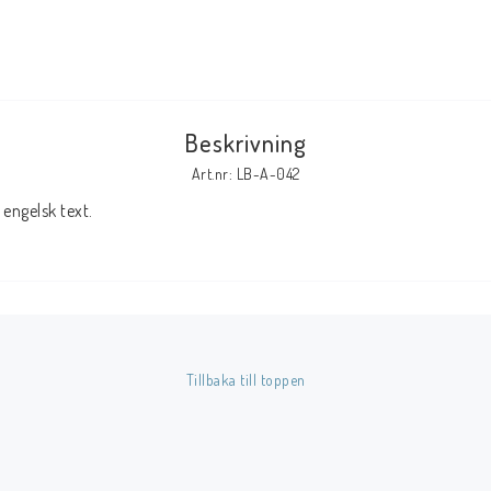
Tillbehör Serier
Tidskrifter
Archie
Beskrivning
CrossGen
Art.nr: LB-A-042
DC
engelsk text.
DISNEY
Eclipse
Gold Key
Image
Marvel
Tillbaka till toppen
Viz
Övriga Förlag