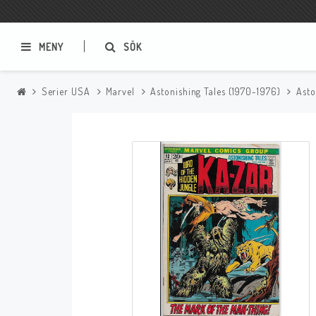
MENY
SÖK
Serier USA
Marvel
Astonishing Tales (1970-1976)
Asto
Samlar- och Spelkort
Serier
Magic The Gathering
Sverige
USA Baknummer
USA Ny Import
Tillbehör
Musik
Mynt och Sedlar
CD
Mynt Sverige
Mynt Övriga Världen