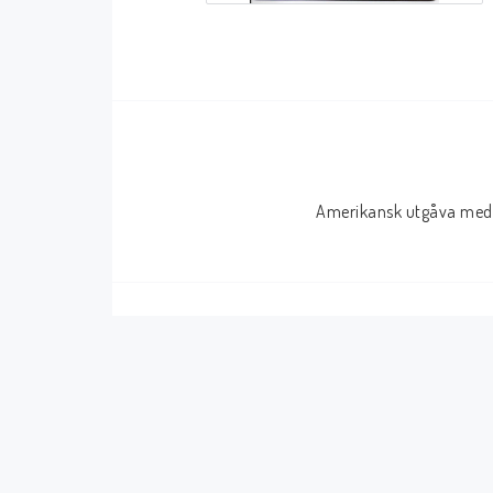
Serier Sverige
Serier USA
Album
GN/TP/HC
Buster
Charlton
Disney
Dark Horse
Amerikansk utgåva med 
Fantomen
Dell
Klassiker
Dynamite
Knasen
Fantagraphics
Seriemagasinet
IDW
Superhjältar
MANGA
Tillbehör Serier
Tokyopop
Vuxenserier
Wildstorm
Western
Tillbehör Serier