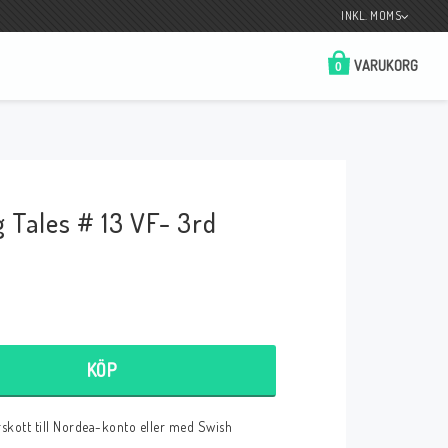
INKL. MOMS
VARUKORG
0
Butik på Tradera.com
Kontaktformulär
 Tales # 13 VF- 3rd
__________________________________________________________________
Betala enkelt i förskott till konto i Nordea
eller med Swish.
KÖP
r
örskott till Nordea-konto eller med Swish
 Spelkort