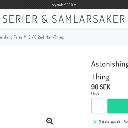
beyonder2000.se
SERIER & SAMLARSAKER
nishing Tales # 12 VG 2nd Man-Thing
Böcker
Film
Böcker Engelska
Blu-ray
Astonishin
Böcker Svenska
DVD
Thing
90 SEK
I lager: 1
Samlar- och Spelkort
Samlartillbehör
Tillbehör Samlar- och Spelkort
Tillbehör Mynt & Sedla
Betala enkelt i f
Tillbehör Samlar- och