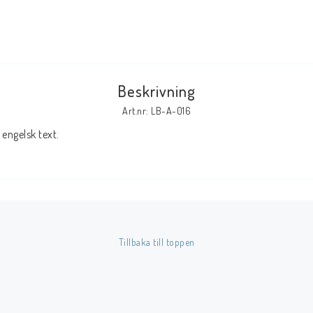
Tillbehör Serier
Tidskrifter
Archie
Beskrivning
CrossGen
Art.nr: LB-A-016
DC
engelsk text.
DISNEY
Eclipse
Gold Key
Image
Marvel
Tillbaka till toppen
Viz
Övriga Förlag