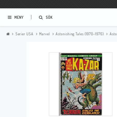
MENY
SÖK
Serier USA
Marvel
Astonishing Tales (1970-1976)
Asto
Samlar- och Spelkort
Serier
Magic The Gathering
Sverige
USA Baknummer
USA Ny Import
Tillbehör
Musik
Mynt och Sedlar
CD
Mynt Sverige
Mynt Övriga Världen