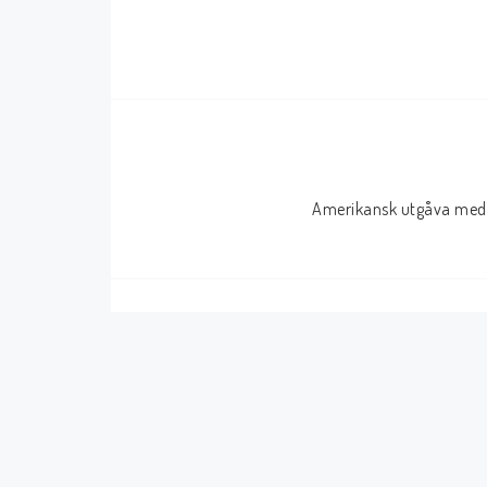
Serier Sverige
Serier USA
Album
GN/TP/HC
Buster
Charlton
Disney
Dark Horse
Amerikansk utgåva med 
Fantomen
Dell
Klassiker
Dynamite
Knasen
Fantagraphics
Seriemagasinet
IDW
Superhjältar
MANGA
Tillbehör Serier
Tokyopop
Vuxenserier
Wildstorm
Western
Tillbehör Serier