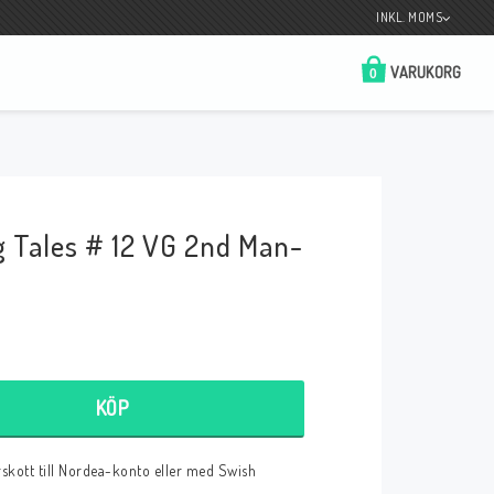
INKL. MOMS
VARUKORG
0
Butik på Tradera.com
Kontaktformulär
g Tales # 12 VG 2nd Man-
__________________________________________________________________
Betala enkelt i förskott till konto i Nordea
eller med Swish.
KÖP
r
örskott till Nordea-konto eller med Swish
 Spelkort