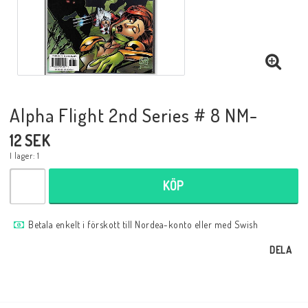
Musik
Mynt och Sedlar
Samlar- och Spelkort
Alpha Flight 2nd Series # 8 NM-
12 SEK
Samlartillbehör
I lager: 1
KÖP
Serier Sverige
Betala enkelt i förskott till Nordea-konto eller med Swish
Serier USA
DELA
Tidskrifter