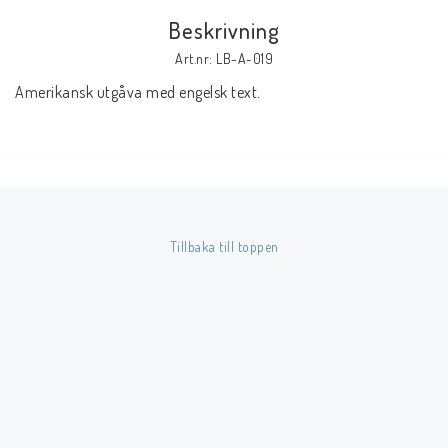
Beskrivning
Butik på Tradera.com
Art.nr: LB-A-019
Amerikansk utgåva med engelsk text.
Kontaktformulär
Inkl. Moms
____________________________________________________________________________
Betala enkelt i förskott till konto i Nordea eller med Swish.
Tillbaka till toppen