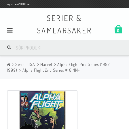
beyonder2000.se
SERIER &
SAMLARSAKER
0
Samlar- och Spelkort
Serier USA
Marvel
Alpha Flight 2nd Series (1997-
Serier
1999)
Alpha Flight 2nd Series # 8 NM-
Böcker
Film