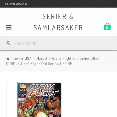
beyonder2000.se
SERIER &
SAMLARSAKER
0
Samlar- och Spelkort
Serier USA
Marvel
Alpha Flight 2nd Series (1997-
Serier
1999)
Alpha Flight 2nd Series # 20 NM-
Böcker
Film