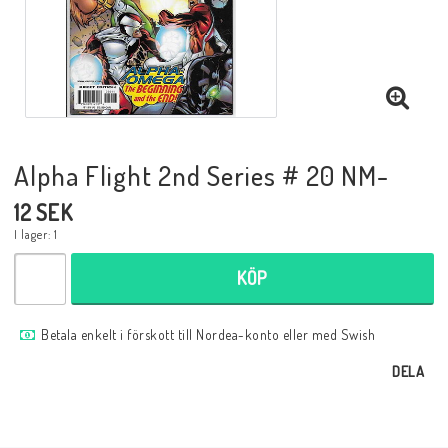
Musik
Mynt och Sedlar
Samlar- och Spelkort
Alpha Flight 2nd Series # 20 NM-
12 SEK
Samlartillbehör
I lager: 1
KÖP
Serier Sverige
Betala enkelt i förskott till Nordea-konto eller med Swish
Serier USA
DELA
Tidskrifter