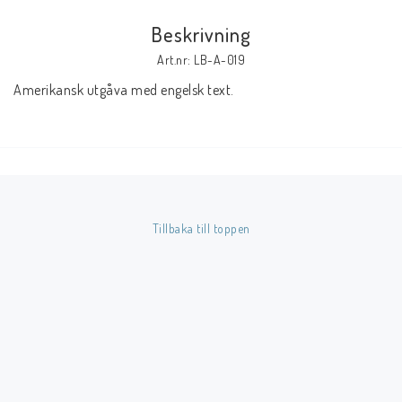
Beskrivning
Butik på Tradera.com
Art.nr: LB-A-019
Amerikansk utgåva med engelsk text.
Kontaktformulär
Inkl. Moms
____________________________________________________________________________
Betala enkelt i förskott till konto i Nordea eller med Swish.
Tillbaka till toppen