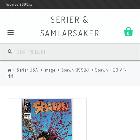
beyonder2000.se
SERIER &
SAMLARSAKER
0
Samlar- och Spelkort
Serier USA
Image
Spawn (1992-)
Spawn # 29 VF-
Serier
NM
Böcker
Film