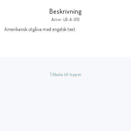
Beskrivning
Butik på Tradera.com
Art.nr: LB-A-013
Amerikansk utgåva med engelsk text.
Kontaktformulär
Inkl. Moms
____________________________________________________________________________
Betala enkelt i förskott till konto i Nordea eller med Swish.
Tillbaka till toppen