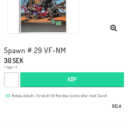
Musik
Mynt och Sedlar
Samlar- och Spelkort
Spawn # 29 VF-NM
30 SEK
Samlartillbehör
I lager: 4
KÖP
Serier Sverige
Betala enkelt i förskott till Nordea-konto eller med Swish
Serier USA
DELA
Tidskrifter