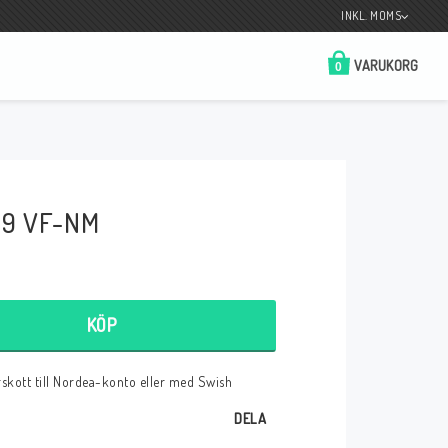
INKL. MOMS
VARUKORG
0
Butik på Tradera.com
Kontaktformulär
 9 VF-NM
__________________________________________________________________
Betala enkelt i förskott till konto i Nordea
eller med Swish.
KÖP
örskott till Nordea-konto eller med Swish
r
DELA
 Spelkort