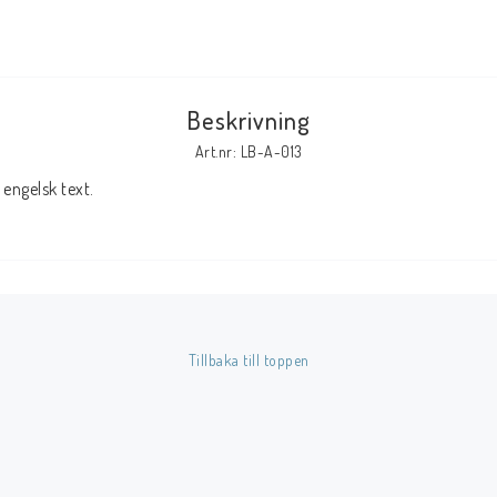
Tillbehör Serier
Tidskrifter
Beskrivning
Archie
Art.nr: LB-A-013
CrossGen
engelsk text.
DC
DISNEY
Eclipse
Gold Key
Image
Tillbaka till toppen
Marvel
Viz
Övriga Förlag