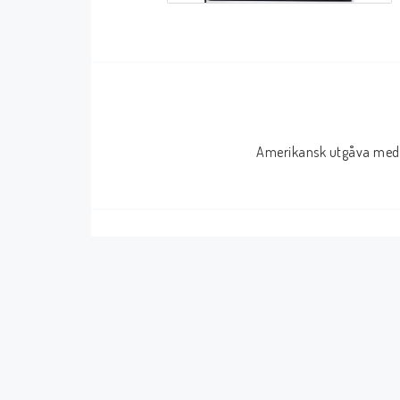
Serier Sverige
Serier USA
Album
GN/TP/HC
Buster
Charlton
Amerikansk utgåva med 
Disney
Dark Horse
Fantomen
Dell
Klassiker
Dynamite
Knasen
Fantagraphics
Seriemagasinet
IDW
Superhjältar
MANGA
Tillbehör Serier
Tokyopop
Vuxenserier
Wildstorm
Western
Tillbehör Serier