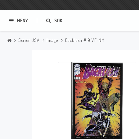
MENY
SÖK
Serier USA
Image
Backlash # 9 VF-NM
Samlar- och Spelkort
Serier
Magic The Gathering
Sverige
USA Baknummer
USA Ny Import
Tillbehör
Musik
Mynt och Sedlar
CD
Mynt Sverige
Mynt Övriga Världen