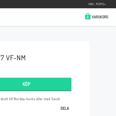
INKL. MOMS
VARUKORG
0
Butik på Tradera.com
Kontaktformulär
 7 VF-NM
__________________________________________________________________
Betala enkelt i förskott till konto i Nordea
eller med Swish.
KÖP
örskott till Nordea-konto eller med Swish
r
DELA
 Spelkort