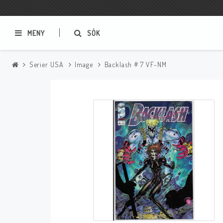
MENY
SÖK
Serier USA
Image
Backlash # 7 VF-NM
Samlar- och Spelkort
Serier
Magic The Gathering
Sverige
USA Baknummer
USA Ny Import
Tillbehör
Musik
Mynt och Sedlar
CD
Mynt Sverige
Mynt Övriga Världen