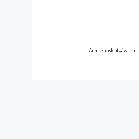
Serier Sverige
Serier USA
Album
GN/TP/HC
Buster
Charlton
Amerikansk utgåva med 
Disney
Dark Horse
Fantomen
Dell
Klassiker
Dynamite
Knasen
Fantagraphics
Seriemagasinet
IDW
Superhjältar
MANGA
Tillbehör Serier
Tokyopop
Vuxenserier
Wildstorm
Western
Tillbehör Serier