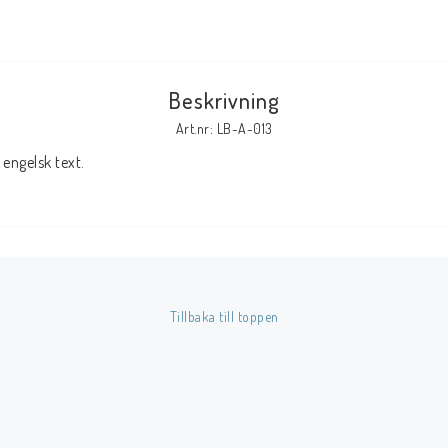
Tillbehör Serier
Tidskrifter
Beskrivning
Archie
Art.nr: LB-A-013
CrossGen
engelsk text.
DC
DISNEY
Eclipse
Gold Key
Image
Tillbaka till toppen
Marvel
Viz
Övriga Förlag