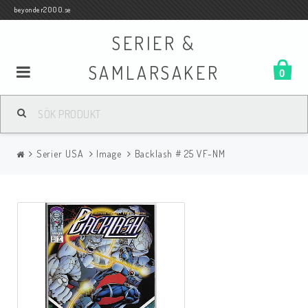
beyonder2000.se
SERIER &
SAMLARSAKER
0
Samlar- och Spelkort
Serier USA
Image
Backlash # 25 VF-NM
Serier
Böcker
Film