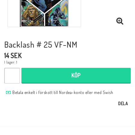
Musik
Mynt och Sedlar
Backlash # 25 VF-NM
Samlar- och Spelkort
14 SEK
I lager: 1
Samlartillbehör
KÖP
Serier Sverige
Betala enkelt i förskott till Nordea-konto eller med Swish
DELA
Serier USA
Tidskrifter