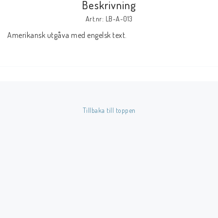
Beskrivning
Art.nr: LB-A-013
Butik på Tradera.com
Amerikansk utgåva med engelsk text.
Kontaktformulär
Inkl. Moms
____________________________________________________________________________
Tillbaka till toppen
Betala enkelt i förskott till konto i Nordea eller med Swish.