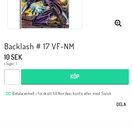
Musik
Mynt och Sedlar
Samlar- och Spelkort
Backlash # 17 VF-NM
10 SEK
Samlartillbehör
I lager: 1
KÖP
Serier Sverige
Betala enkelt i förskott till Nordea-konto eller med Swish
DELA
Serier USA
Tidskrifter