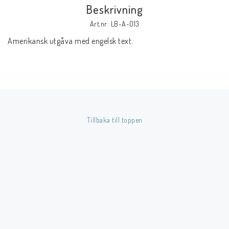
Beskrivning
Art.nr: LB-A-013
Butik på Tradera.com
Amerikansk utgåva med engelsk text.
Kontaktformulär
Inkl. Moms
____________________________________________________________________________
Tillbaka till toppen
Betala enkelt i förskott till konto i Nordea eller med Swish.