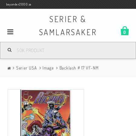
beyonder2000.se
SERIER &
SAMLARSAKER
0
Samlar- och Spelkort
Serier USA
Image
Backlash # 17 VF-NM
Serier
Böcker
Film