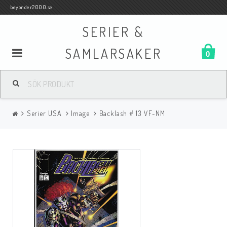
beyonder2000.se
SERIER &
SAMLARSAKER
0
Samlar- och Spelkort
Serier USA
Image
Backlash # 13 VF-NM
Serier
Böcker
Film