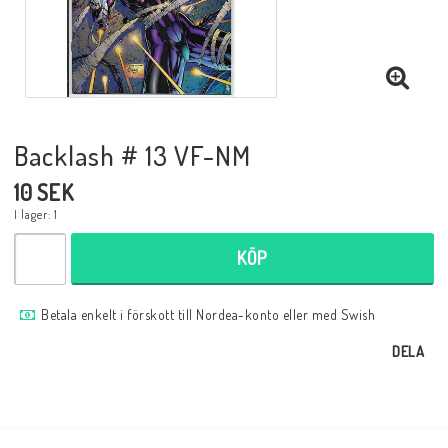
Musik
Mynt och Sedlar
Samlar- och Spelkort
Backlash # 13 VF-NM
10 SEK
Samlartillbehör
I lager: 1
KÖP
Serier Sverige
Betala enkelt i förskott till Nordea-konto eller med Swish
DELA
Serier USA
Tidskrifter