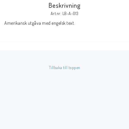
Beskrivning
Art.nr: LB-A-013
Butik på Tradera.com
Amerikansk utgåva med engelsk text.
Kontaktformulär
Inkl. Moms
____________________________________________________________________________
Tillbaka till toppen
Betala enkelt i förskott till konto i Nordea eller med Swish.