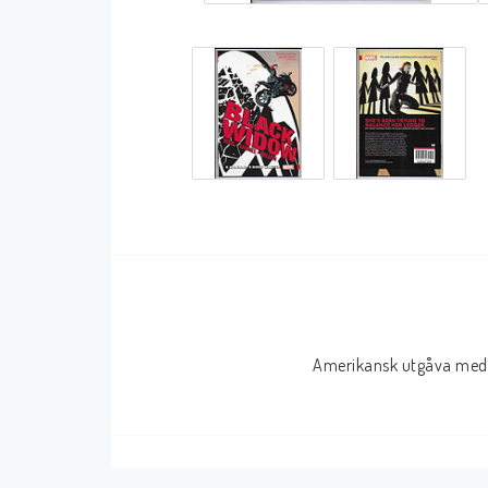
Serier Sverige
Serier USA
Album
GN/TP/HC
Buster
Charlton
Disney
Dark Horse
Fantomen
Dell
Klassiker
Dynamite
Knasen
Fantagraphics
Seriemagasinet
IDW
Superhjältar
MANGA
Amerikansk utgåva med 
Tillbehör Serier
Tokyopop
Vuxenserier
Wildstorm
Western
Tillbehör Serier