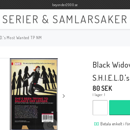
beyonder2000.se
SERIER & SAMLARSAKER
.D.'s Most Wanted TP NM
Böcker
Film
Böcker Engelska
Blu-ray
Black Wido
Böcker Svenska
DVD
S.H.I.E.L.D
80 SEK
I lager: 1
Samlar- och Spelkort
Samlartillbehör
Tillbehör Samlar- och Spelkort
Tillbehör Mynt & Sedla
Betala enkelt i f
Tillbehör Samlar- och