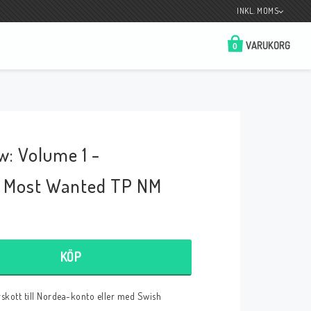
INKL. MOMS
VARUKORG
0
Butik på Tradera.com
Kontaktformulär
w: Volume 1 -
__________________________________________________________________
Betala enkelt i förskott till konto i Nordea
eller med Swish.
.'s Most Wanted TP NM
KÖP
r
örskott till Nordea-konto eller med Swish
 Spelkort