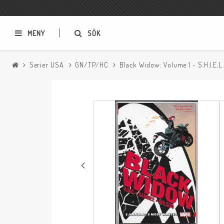
MENY
SÖK
Serier USA
GN/TP/HC
Black Widow: Volume 1 - S.H.I.E.L
Samlar- och Spelkort
Serier
Magic The Gathering
Sverige
USA Baknummer
USA Ny Import
Tillbehör
Musik
Mynt och Sedlar
CD
Mynt Sverige
Mynt Övriga Världen