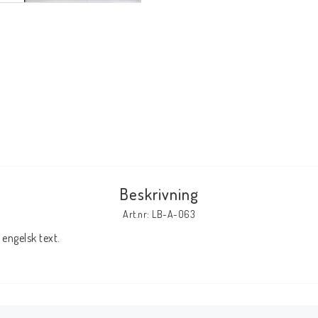
Tillbehör Serier
Tidskrifter
Archie
CrossGen
DC
DISNEY
Eclipse
Beskrivning
Gold Key
Art.nr: LB-A-063
Image
Marvel
engelsk text.
Viz
Övriga Förlag