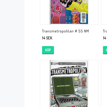
Övrigt
Transmetropolitan # 55 NM
Tr
14 SEK
14
KÖP