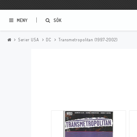
MENY
SÖK
Serier USA
DC
Transmetropolitan (1997-2002)
Samlar- och Spelkort
Serier
Magic The Gathering
Sverige
USA Baknummer
USA Ny Import
Tillbehör
Musik
Mynt och Sedlar
CD
Mynt Sverige
Mynt Övriga Världen