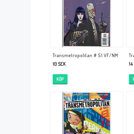
Serier Sverige
Serier USA
Album
GN/TP/HC
Buster
Charlton
Disney
Dark Horse
Transmetropolitan # 51 VF/NM
Tr
10 SEK
14
Fantomen
Dell
Klassiker
Dynamite
KÖP
Knasen
Fantagraphics
Seriemagasinet
IDW
Superhjältar
MANGA
Tillbehör Serier
Tokyopop
Vuxenserier
Wildstorm
Western
Tillbehör Serier