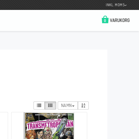
INKL. MOMS
VARUKORG
0
Butik på Tradera.com
Kontaktformulär
__________________________________________________________________
Betala enkelt i förskott till konto i Nordea
eller med Swish.
NAMN
r
 Spelkort