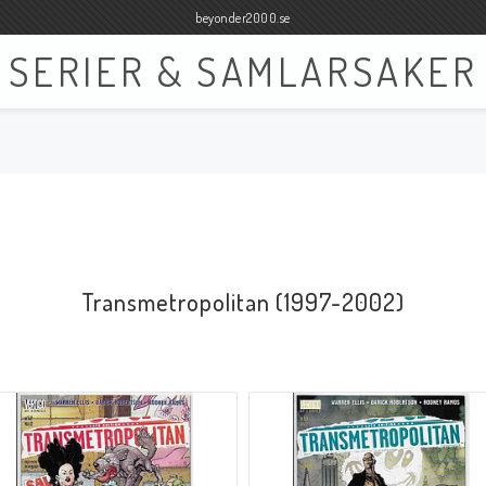
beyonder2000.se
SERIER & SAMLARSAKER
Böcker
Film
Böcker Engelska
Blu-ray
Böcker Svenska
DVD
Transmetropolitan (1997-2002)
Samlar- och Spelkort
Samlartillbehör
Tillbehör Samlar- och Spelkort
Tillbehör Mynt & Sedla
Tillbehör Samlar- och