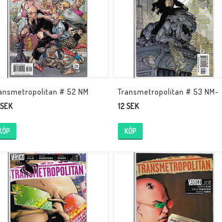
Tillbehör Serier
Tidskrifter
Archie
CrossGen
DC
ansmetropolitan # 52 NM
Transmetropolitan # 53 NM-
 SEK
12 SEK
DISNEY
Eclipse
KÖP
KÖP
Gold Key
Image
Marvel
Viz
Övriga Förlag