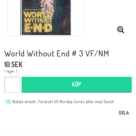
Musik
Mynt och Sedlar
Samlar- och Spelkort
World Without End # 3 VF/NM
10 SEK
Samlartillbehör
I lager: 1
KÖP
Serier Sverige
Betala enkelt i förskott till Nordea-konto eller med Swish
Serier USA
DELA
Tidskrifter