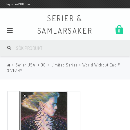
beyonder2000.se
SERIER &
SAMLARSAKER
0
Samlar- och Spelkort
Serier USA
DC
Limited Series
World Without End #
Serier
3 VF/NM
Böcker
Film