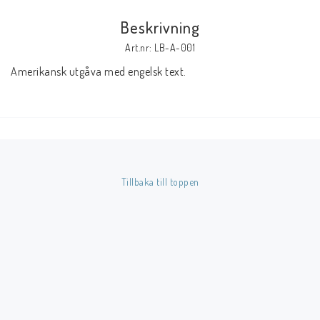
Beskrivning
Butik på Tradera.com
Art.nr: LB-A-001
Amerikansk utgåva med engelsk text.
Kontaktformulär
Inkl. Moms
____________________________________________________________________________
Betala enkelt i förskott till konto i Nordea eller med Swish.
Tillbaka till toppen