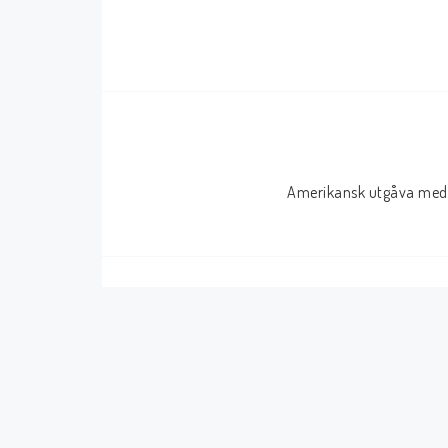
Serier Sverige
Serier USA
Album
GN/TP/HC
Buster
Charlton
Disney
Dark Horse
Amerikansk utgåva med 
Fantomen
Dell
Klassiker
Dynamite
Knasen
Fantagraphics
Seriemagasinet
IDW
Superhjältar
MANGA
Tillbehör Serier
Tokyopop
Vuxenserier
Wildstorm
Western
Tillbehör Serier