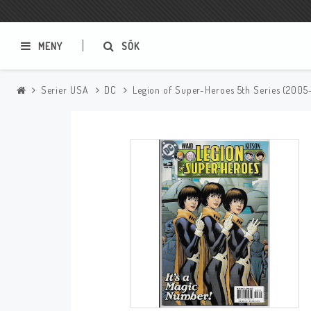
MENY
SÖK
Serier USA
DC
Legion of Super-Heroes 5th Series (200
Samlar- och Spelkort
Serier
Magic The Gathering
Sverige
USA Baknummer
USA Ny Import
Tillbehör
Musik
Mynt och Sedlar
CD
Mynt Sverige
Mynt Övriga Världen