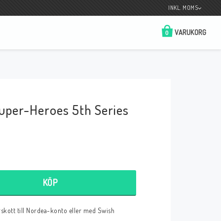
INKL. MOMS
VARUKORG
0
Butik på Tradera.com
Kontaktformulär
Super-Heroes 5th Series
__________________________________________________________________
Betala enkelt i förskott till konto i Nordea
eller med Swish.
KÖP
r
örskott till Nordea-konto eller med Swish
 Spelkort