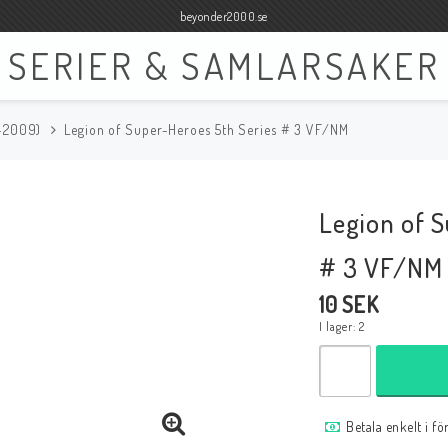
beyonder2000.se
SERIER & SAMLARSAKER
5-2009)
Legion of Super-Heroes 5th Series # 3 VF/NM
Böcker
Film
Böcker Engelska
Blu-ray
Legion of 
Böcker Svenska
DVD
# 3 VF/NM
10 SEK
I lager: 2
Samlar- och Spelkort
Samlartillbehör
Tillbehör Samlar- och Spelkort
Tillbehör Mynt & Sedla
Betala enkelt i f
Tillbehör Samlar- och