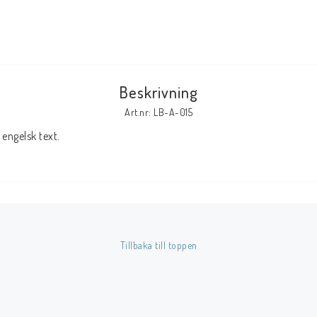
Tillbehör Serier
Tidskrifter
Archie
Beskrivning
CrossGen
Art.nr: LB-A-015
DC
engelsk text.
DISNEY
Eclipse
Gold Key
Image
Marvel
Tillbaka till toppen
Viz
Övriga Förlag