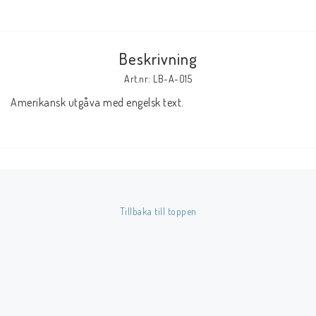
Butik på Tradera.com
Beskrivning
Kontaktformulär
Art.nr: LB-A-015
Inkl. Moms
Amerikansk utgåva med engelsk text.
____________________________________________________________________________
Betala enkelt i förskott till konto i Nordea eller med Swish.
Tillbaka till toppen