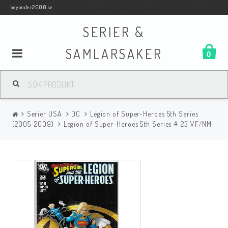
beyonder2000.se
SERIER &
SAMLARSAKER
0
Samlar- och Spelkort
Serier USA
DC
Legion of Super-Heroes 5th Series
Serier
(2005-2009)
Legion of Super-Heroes 5th Series # 23 VF/NM
Böcker
Film