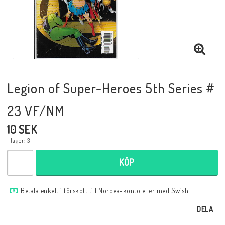
Musik
Mynt och Sedlar
Samlar- och Spelkort
Legion of Super-Heroes 5th Series #
23 VF/NM
Samlartillbehör
10 SEK
I lager: 3
Serier Sverige
KÖP
Serier USA
Betala enkelt i förskott till Nordea-konto eller med Swish
DELA
Tidskrifter